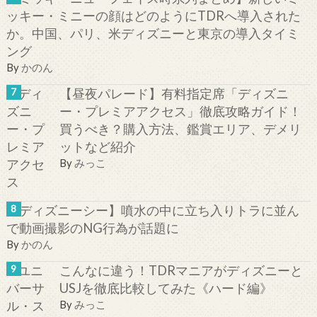
ッキー・ミニーの顔はどのようにTDRへ導入された
か。中国、パリ、米ディズニーと東京の導入タイミ
ング
By
かのん
【昼夜パレード】有料指定席「ディズニ
ー・プレミアアクセス」徹底攻略ガイド！
買うべき？購入方法、鑑賞エリア、デメリ
ットなど紹介
By
みっこ
【ディズニーシー】噴水の中に立ち入りトラに並ん
で動画撮影のNG行為が話題に
By
かのん
こんなに違う！TDRマニアがディズニーと
USJを徹底比較してみた《ハード編》
By
みっこ