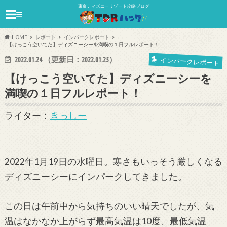
東京ディズニーリゾート攻略ブログ
≡
HOME
レポート
インパークレポート
【けっこう空いてた】ディズニーシーを満喫の１日フルレポート！
2022.01.24
（更新日：
2022.01.25
）
インパークレポート
【けっこう空いてた】ディズニーシーを
満喫の１日フルレポート！
ライター：
きっしー
2022年1月19日の水曜日。寒さもいっそう厳しくなる
ディズニーシーにインパークしてきました。
この日は午前中から気持ちのいい晴天でしたが、気
温はなかなか上がらず最高気温は10度、最低気温