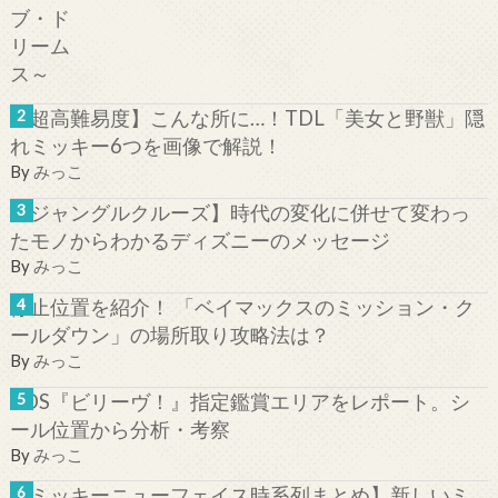
【超高難易度】こんな所に…！TDL「美女と野獣」隠
れミッキー6つを画像で解説！
By
みっこ
【ジャングルクルーズ】時代の変化に併せて変わっ
たモノからわかるディズニーのメッセージ
By
みっこ
停止位置を紹介！ 「ベイマックスのミッション・ク
ールダウン」の場所取り攻略法は？
By
みっこ
TDS『ビリーヴ！』指定鑑賞エリアをレポート。シ
ール位置から分析・考察
By
みっこ
【ミッキーニューフェイス時系列まとめ】新しいミ