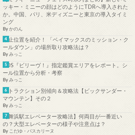
ッキー・ミニーの顔はどのようにTDRへ導入された
か。中国、パリ、米ディズニーと東京の導入タイミ
ング
By
かのん
停止位置を紹介！ 「ベイマックスのミッション・ク
ールダウン」の場所取り攻略法は？
By
みっこ
TDS『ビリーヴ！』指定鑑賞エリアをレポート。シ
ール位置から分析・考察
By
みっこ
アトラクション別傾向＆攻略法【ビックサンダー・
マウンテン】その２
By
みっこ
【舞浜駅エレベーター攻略法】何両目が一番近い
の？大型エレベーターの様子や注意点は？
By
こだゆ・パスカリーヌ