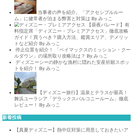
当事者の声を紹介。「アクセシブルルー
ム」に健常者が泊まる弊害と対策は
By
みっこ
【昼夜パレード】有
料指定席「ディズニー・プレミアアクセス」徹底攻略
ガイド！買うべき？購入方法、鑑賞エリア、デメリッ
トなど紹介
By
みっこ
停止位置を紹介！ 「ベイマックスのミッション・クー
ルダウン」の場所取り攻略法は？
By
みっこ
ディズニーシーの静かな漁村に隠れた安産祈願スポッ
トを紹介！
By
みっこ
【ディズニー旅行】温泉とテラスが最高！
舞浜ユーラシア「デラックスバルコニールーム」徹底
レビュー！
By
みっこ
新着投稿
【真夏ディズニー】熱中症対策に用意しておきたいア