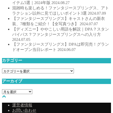
イテム5選｜2024年版
2024.08.27
混雑時も楽しめる！ファンタジースプリングス、アト
ラクション以外に見てほしいポイント3選
2024.07.09
【ファンタジースプリングス】キャストさんの新衣
装、7種類をご紹介！【全写真つき】
2024.07.07
【ディズニー】ややこしい用語を解説｜DPA？スタン
バイパス？ファンタジースプリングスへの入り方
2024.07.05
【ファンタジースプリングス】DPAは即完売！グラン
ドオープン当日レポート
2024.06.07
カテゴリー
カ
テ
アーカイブ
ゴ
リ
ア
ー
ー
カ
運営者情報
イ
お問い合わせ
ブ