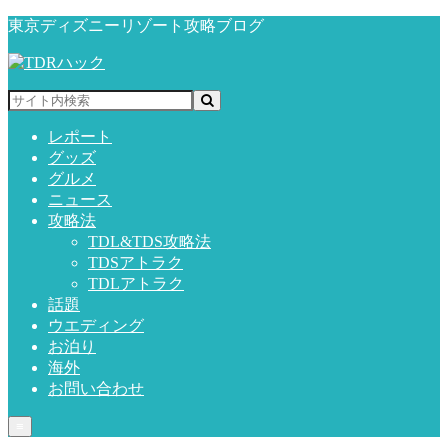
東京ディズニーリゾート攻略ブログ
レポート
グッズ
グルメ
ニュース
攻略法
TDL&TDS攻略法
TDSアトラク
TDLアトラク
話題
ウエディング
お泊り
海外
お問い合わせ
≡