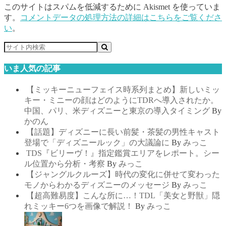
このサイトはスパムを低減するために Akismet を使っていま
す。
コメントデータの処理方法の詳細はこちらをご覧くださ
い
。
いま人気の記事
【ミッキーニューフェイス時系列まとめ】新しいミッ
キー・ミニーの顔はどのようにTDRへ導入されたか。
中国、パリ、米ディズニーと東京の導入タイミング
By
かのん
【話題】ディズニーに長い前髪・茶髪の男性キャスト
登場で「ディズニールック」の大議論に
By
みっこ
TDS『ビリーヴ！』指定鑑賞エリアをレポート。シー
ル位置から分析・考察
By
みっこ
【ジャングルクルーズ】時代の変化に併せて変わった
モノからわかるディズニーのメッセージ
By
みっこ
【超高難易度】こんな所に…！TDL「美女と野獣」隠
れミッキー6つを画像で解説！
By
みっこ