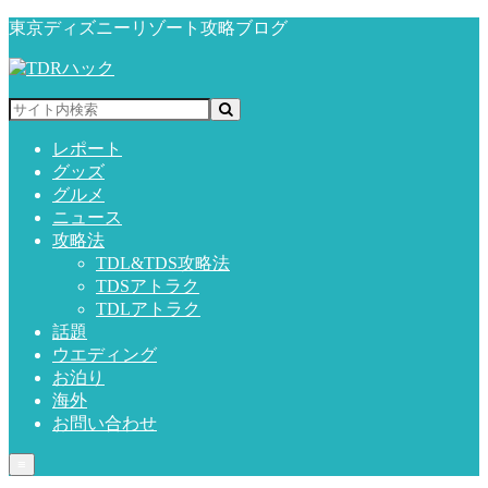
東京ディズニーリゾート攻略ブログ
レポート
グッズ
グルメ
ニュース
攻略法
TDL&TDS攻略法
TDSアトラク
TDLアトラク
話題
ウエディング
お泊り
海外
お問い合わせ
≡