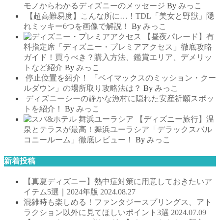
モノからわかるディズニーのメッセージ
By
みっこ
【超高難易度】こんな所に…！TDL「美女と野獣」隠
れミッキー6つを画像で解説！
By
みっこ
【昼夜パレード】有
料指定席「ディズニー・プレミアアクセス」徹底攻略
ガイド！買うべき？購入方法、鑑賞エリア、デメリッ
トなど紹介
By
みっこ
停止位置を紹介！ 「ベイマックスのミッション・クー
ルダウン」の場所取り攻略法は？
By
みっこ
ディズニーシーの静かな漁村に隠れた安産祈願スポッ
トを紹介！
By
みっこ
【ディズニー旅行】温
泉とテラスが最高！舞浜ユーラシア「デラックスバル
コニールーム」徹底レビュー！
By
みっこ
新着投稿
【真夏ディズニー】熱中症対策に用意しておきたいア
イテム5選｜2024年版
2024.08.27
混雑時も楽しめる！ファンタジースプリングス、アト
ラクション以外に見てほしいポイント3選
2024.07.09