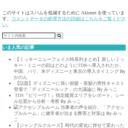
このサイトはスパムを低減するために Akismet を使っていま
す。
コメントデータの処理方法の詳細はこちらをご覧くださ
い
。
いま人気の記事
【ミッキーニューフェイス時系列まとめ】新しいミッ
キー・ミニーの顔はどのようにTDRへ導入されたか。
中国、パリ、米ディズニーと東京の導入タイミング
By
かのん
【話題】ディズニーに長い前髪・茶髪の男性キャスト
登場で「ディズニールック」の大議論に
By
みっこ
TDS『ビリーヴ！』指定鑑賞エリアをレポート。シー
ル位置から分析・考察
By
みっこ
当事者の声を紹介。「アクセシ
ブルルーム」に健常者が泊まる弊害と対策は
By
みっ
こ
【ジャングルクルーズ】時代の変化に併せて変わった