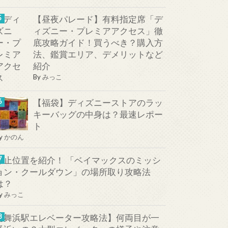
【昼夜パレード】有料指定席「デ
ィズニー・プレミアアクセス」徹
底攻略ガイド！買うべき？購入方
法、鑑賞エリア、デメリットなど
紹介
By
みっこ
【福袋】ディズニーストアのラッ
キーバッグの中身は？最速レポー
ト
y
かのん
停止位置を紹介！ 「ベイマックスのミッシ
ョン・クールダウン」の場所取り攻略法
は？
y
みっこ
【舞浜駅エレベーター攻略法】何両目が一