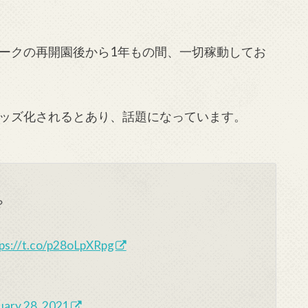
ークの再開園後から1年もの間、一切稼動してお
ッズ化されるとあり、話題になっています。
？
ps://t.co/p28oLpXRpg
uary 28, 2021