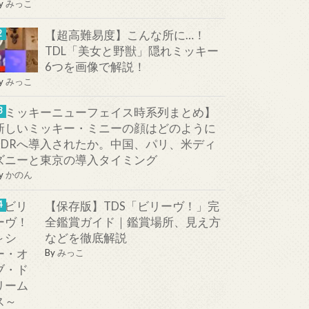
y
みっこ
【超高難易度】こんな所に…！
TDL「美女と野獣」隠れミッキー
6つを画像で解説！
y
みっこ
【ミッキーニューフェイス時系列まとめ】
新しいミッキー・ミニーの顔はどのように
TDRへ導入されたか。中国、パリ、米ディ
ズニーと東京の導入タイミング
y
かのん
【保存版】TDS「ビリーヴ！」完
全鑑賞ガイド｜鑑賞場所、見え方
などを徹底解説
By
みっこ