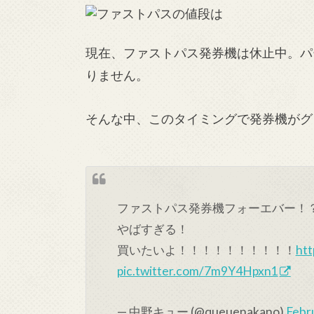
現在、ファストパス発券機は休止中。パ
りません。
そんな中、このタイミングで発券機がグ
ファストパス発券機フォーエバー！
やばすぎる！
買いたいよ！！！！！！！！！！
htt
pic.twitter.com/7m9Y4Hpxn1
— 中野キュー (@queuenakano)
Febr