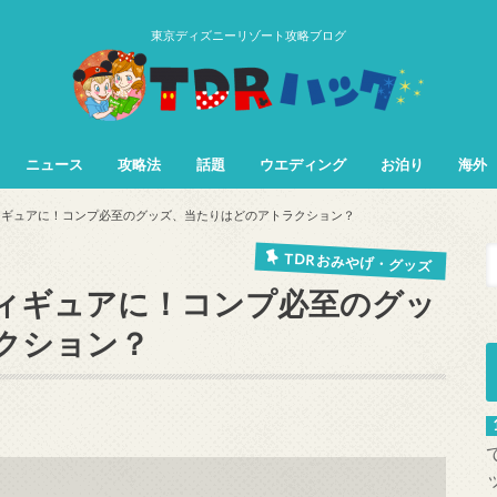
東京ディズニーリゾート攻略ブログ
ニュース
攻略法
話題
ウエディング
お泊り
海外
TDL&TDS攻略法
TDSアトラク
TDLアトラク
ィギュアに！コンプ必至のグッズ、当たりはどのアトラクション？
TDR おみやげ・グッズ
ィギュアに！コンプ必至のグッ
クション？