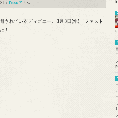
B
提供：
Tetsu
さん
されているディズニー。3月3日(水)、ファスト
た！
B
B