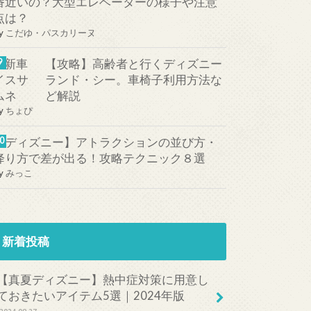
番近いの？大型エレベーターの様子や注意
点は？
y
こだゆ・パスカリーヌ
【攻略】高齢者と行くディズニー
ランド・シー。車椅子利用方法な
ど解説
y
ちょぴ
【ディズニー】アトラクションの並び方・
降り方で差が出る！攻略テクニック８選
y
みっこ
新着投稿
【真夏ディズニー】熱中症対策に用意し
ておきたいアイテム5選｜2024年版