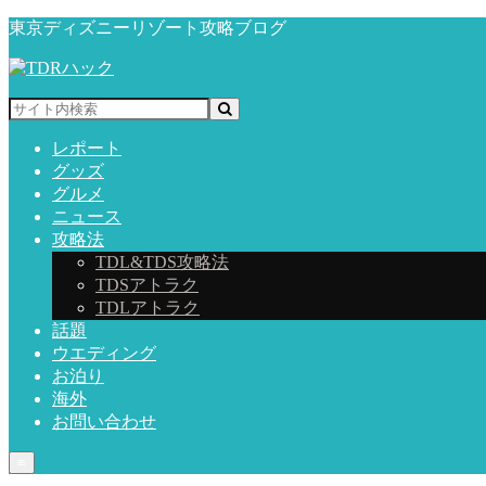
東京ディズニーリゾート攻略ブログ
レポート
グッズ
グルメ
ニュース
攻略法
TDL&TDS攻略法
TDSアトラク
TDLアトラク
話題
ウエディング
お泊り
海外
お問い合わせ
≡