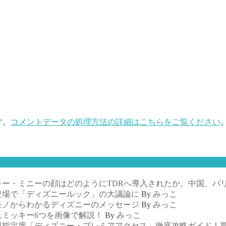
す。
コメントデータの処理方法の詳細はこちらをご覧ください
ー・ミニーの顔はどのようにTDRへ導入されたか。中国、パ
登場で「ディズニールック」の大議論に
By
みっこ
モノからわかるディズニーのメッセージ
By
みっこ
れミッキー6つを画像で解説！
By
みっこ
料指定席「ディズニー・プレミアアクセス」徹底攻略ガイド！