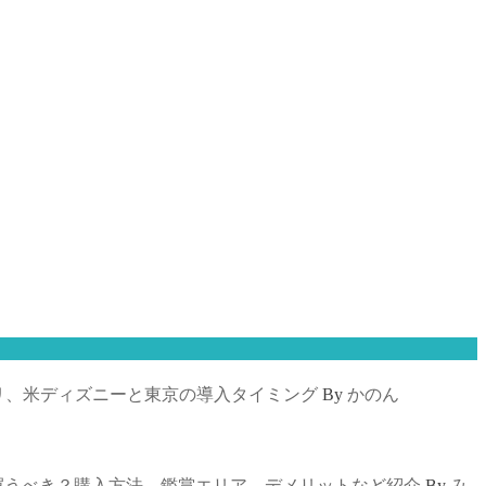
。
リ、米ディズニーと東京の導入タイミング
By
かのん
買うべき？購入方法、鑑賞エリア、デメリットなど紹介
By
み