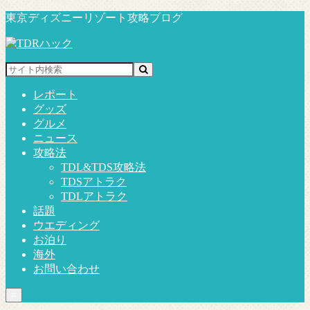
東京ディズニーリゾート攻略ブログ
レポート
グッズ
グルメ
ニュース
攻略法
TDL&TDS攻略法
TDSアトラク
TDLアトラク
話題
ウエディング
お泊り
海外
お問い合わせ
≡