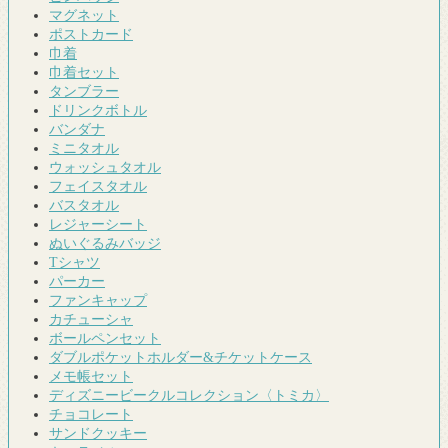
マグネット
ポストカード
巾着
巾着セット
タンブラー
ドリンクボトル
バンダナ
ミニタオル
ウォッシュタオル
フェイスタオル
バスタオル
レジャーシート
ぬいぐるみバッジ
Tシャツ
パーカー
ファンキャップ
カチューシャ
ボールペンセット
ダブルポケットホルダー&チケットケース
メモ帳セット
ディズニービークルコレクション〈トミカ〉
チョコレート
サンドクッキー