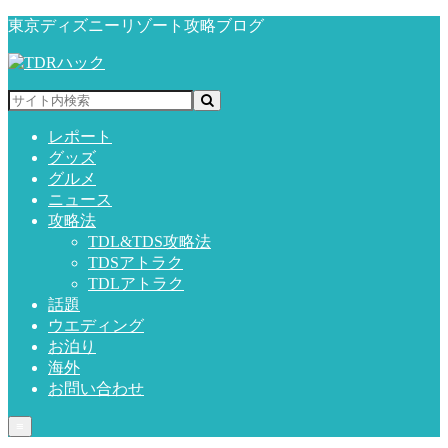
東京ディズニーリゾート攻略ブログ
レポート
グッズ
グルメ
ニュース
攻略法
TDL&TDS攻略法
TDSアトラク
TDLアトラク
話題
ウエディング
お泊り
海外
お問い合わせ
≡