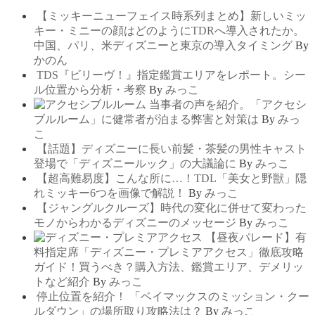
【ミッキーニューフェイス時系列まとめ】新しいミッ
キー・ミニーの顔はどのようにTDRへ導入されたか。
中国、パリ、米ディズニーと東京の導入タイミング
By
かのん
TDS『ビリーヴ！』指定鑑賞エリアをレポート。シー
ル位置から分析・考察
By
みっこ
当事者の声を紹介。「アクセシ
ブルルーム」に健常者が泊まる弊害と対策は
By
みっ
こ
【話題】ディズニーに長い前髪・茶髪の男性キャスト
登場で「ディズニールック」の大議論に
By
みっこ
【超高難易度】こんな所に…！TDL「美女と野獣」隠
れミッキー6つを画像で解説！
By
みっこ
【ジャングルクルーズ】時代の変化に併せて変わった
モノからわかるディズニーのメッセージ
By
みっこ
【昼夜パレード】有
料指定席「ディズニー・プレミアアクセス」徹底攻略
ガイド！買うべき？購入方法、鑑賞エリア、デメリッ
トなど紹介
By
みっこ
停止位置を紹介！ 「ベイマックスのミッション・クー
ルダウン」の場所取り攻略法は？
By
みっこ