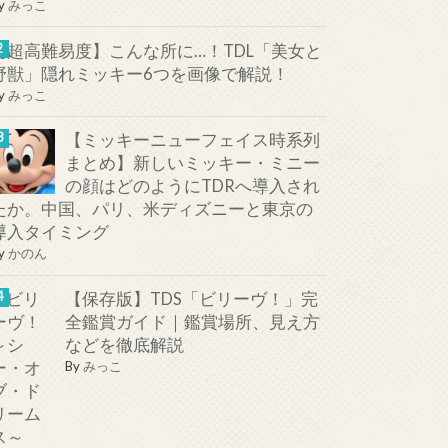
y
みっこ
【超高難易度】こんな所に…！TDL「美女と
野獣」隠れミッキー6つを画像で解説！
y
みっこ
【ミッキーニューフェイス時系列
まとめ】新しいミッキー・ミニー
の顔はどのようにTDRへ導入され
たか。中国、パリ、米ディズニーと東京の
導入タイミング
y
かのん
【保存版】TDS「ビリーヴ！」完
全鑑賞ガイド｜鑑賞場所、見え方
などを徹底解説
By
みっこ