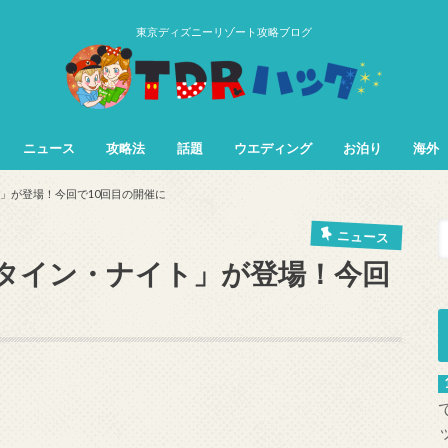
東京ディズニーリゾート攻略ブログ
ニュース
攻略法
話題
ウエディング
お泊り
海外
TDL&TDS攻略法
TDSアトラク
TDLアトラク
ト」が登場！今回で10回目の開催に
ニュース
レンタイン・ナイト」が登場！今回