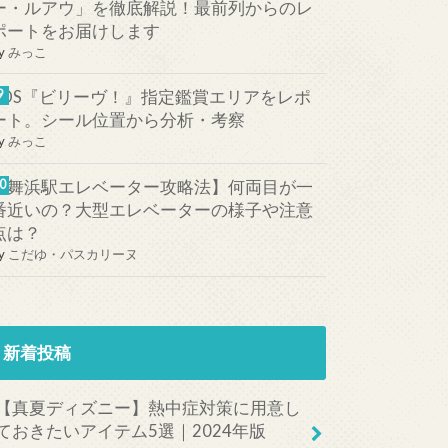
ー・ルアウ」を徹底解説！最前列からのレ
ポートをお届けします
y
みっこ
TDS『ビリーヴ！』指定鑑賞エリアをレポ
ート。シール位置から分析・考察
y
みっこ
【舞浜駅エレベーター攻略法】何両目が一
番近いの？大型エレベーターの様子や注意
点は？
y
こだゆ・パスカリーヌ
新着投稿
【真夏ディズニー】熱中症対策に用意し
ておきたいアイテム5選｜2024年版