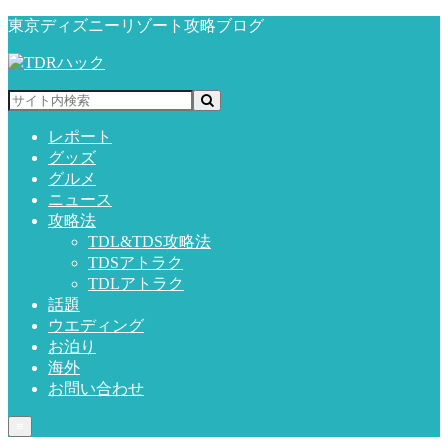
東京ディズニーリゾート攻略ブログ
レポート
グッズ
グルメ
ニュース
攻略法
TDL&TDS攻略法
TDSアトラク
TDLアトラク
話題
ウエディング
お泊り
海外
お問い合わせ
≡