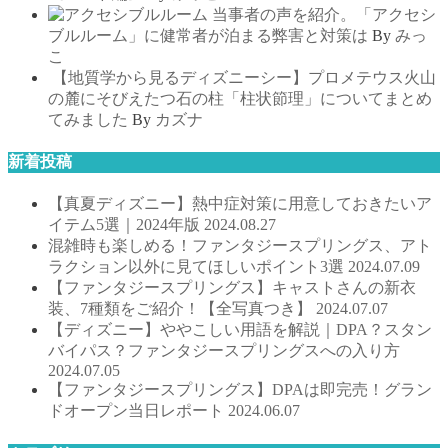
当事者の声を紹介。「アクセシ
ブルルーム」に健常者が泊まる弊害と対策は
By
みっ
こ
【地質学から見るディズニーシー】プロメテウス火山
の麓にそびえたつ石の柱「柱状節理」についてまとめ
てみました
By
カズナ
新着投稿
【真夏ディズニー】熱中症対策に用意しておきたいア
イテム5選｜2024年版
2024.08.27
混雑時も楽しめる！ファンタジースプリングス、アト
ラクション以外に見てほしいポイント3選
2024.07.09
【ファンタジースプリングス】キャストさんの新衣
装、7種類をご紹介！【全写真つき】
2024.07.07
【ディズニー】ややこしい用語を解説｜DPA？スタン
バイパス？ファンタジースプリングスへの入り方
2024.07.05
【ファンタジースプリングス】DPAは即完売！グラン
ドオープン当日レポート
2024.06.07