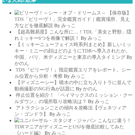
いま人気の記事
【保存版】
TDS「ビリーヴ！」完全鑑賞ガイド｜鑑賞場所、見え
方などを徹底解説
By
みっこ
【超高難易度】こんな所に…！TDL「美女と野獣」隠
れミッキー6つを画像で解説！
By
みっこ
【ミッキーニューフェイス時系列まとめ】新しいミッ
キー・ミニーの顔はどのようにTDRへ導入されたか。
中国、パリ、米ディズニーと東京の導入タイミング
By
かのん
TDS『ビリーヴ！』指定鑑賞エリアをレポート。シー
ル位置から分析・考察
By
みっこ
【ディズニーシー】噴水の中に立ち入りトラに並んで
動画撮影のNG行為が話題に
By
かのん
停止位置を紹介！ 「ベイマックスのミッション・クー
ルダウン」の場所取り攻略法は？
By
みっこ
アトラクションごとの傾向＆攻略法【ヴェネツィア
ン・ゴンドラ】
By
みっこ
こんなに違う！
TDRマニアがディズニーとUSJを徹底比較してみた
《ハード編》
By
みっこ