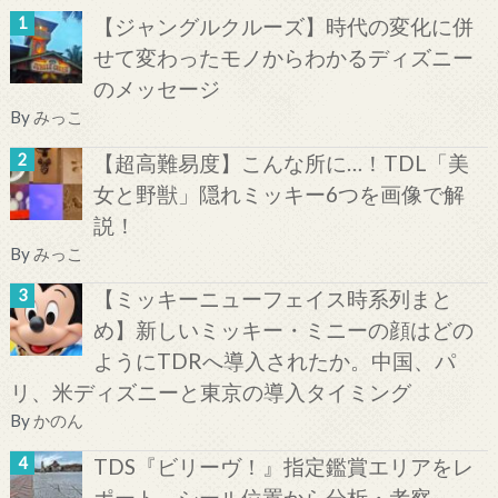
【ジャングルクルーズ】時代の変化に併
せて変わったモノからわかるディズニー
のメッセージ
By
みっこ
【超高難易度】こんな所に…！TDL「美
女と野獣」隠れミッキー6つを画像で解
説！
By
みっこ
【ミッキーニューフェイス時系列まと
め】新しいミッキー・ミニーの顔はどの
ようにTDRへ導入されたか。中国、パ
リ、米ディズニーと東京の導入タイミング
By
かのん
TDS『ビリーヴ！』指定鑑賞エリアをレ
ポート。シール位置から分析・考察