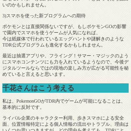
いのかもしれません。
3)スマホを使った新プログラムへの期待
ポケモンとは直接関係ないですが、もしポケモンGOの影響
で園内でスマホを使うゲームが人気になれば、
今は紙媒体で行われているエッグハントや謎解きのような
TDR公式プログラムも進化するかもしれません。
最近は抽選アプリや、フライング！サマー・マジックのよう
にスマホコンテンツにも力を入れているようなので、今後デ
ジタルツールならではの現地の楽しみ方が広がる可能性を秘
めていると言えると思います。
千花さんはこう考える
私は、PokemonGOがTDR内でゲームが可能になることは、
基本的に反対です。
ライバル企業のキャラクター利用、歩きスマホによる安全
面、位置情報特定による個人情報の流出やトラブル、理由は
いくつか思いつきますが、どの理由を考えても、TDRにと