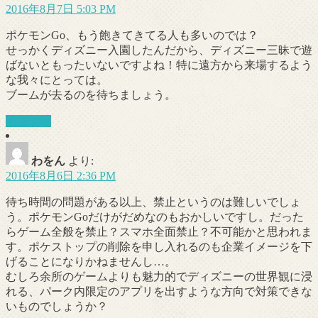
2016年8月7日 5:03 PM
ポケモンGo、もう飽きてきてる人も多いのでは？
せっかくディズニー入園したんだから、ディズニー三昧で遊
ばないともったいないですよね！特に遠方から来場するよう
な我々にとっては。
ブームが去るのを待ちましょう。
返信する
わをん
より:
2016年8月6日 2:36 PM
待ち時間の問題がある以上、禁止というのは難しいでしょ
う。ポケモンGoだけがだめなのもおかしいですし。だった
らゲーム全般を禁止？スマホ全面禁止？不可能かと思われま
す。ポケストップの削除を申し入れるのも企業イメージを下
げることになりかねませんし…。
むしろ余所のゲームよりも魅力的でディズニーの世界観に浸
れる、パーク内限定のアプリを出すような方向で対策できな
いものでしょうか？