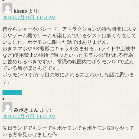
kiseno
より:
2016年7月31日 10:53 PM
昔からショーやパレード、アトラクションの待ち時間にスマ
ホやゲーム機でゲームを楽しんでいるゲストは多く存在して
いました。ポケモンに限った話ではありません。
歩きスマホやAR撮影にキャラを絡ませる、(ライド中上映中
など)使用禁止の場所で遊ぶといったモラルの問われる行為
は咎めらるべきですが、常識の範囲内でポケモンGOで遊ん
でいる層がほとんどです。
ポケモンGOばかり目の敵にされるのはおかしな話に思いま
す。
返信する
みポきょん
より:
2016年7月31日 10:37 PM
先日ランドでもシーでもポケモンでもポケモンGOをやって
いる方を見かけました💦