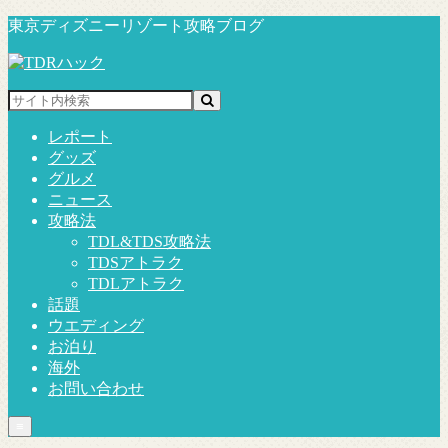
東京ディズニーリゾート攻略ブログ
レポート
グッズ
グルメ
ニュース
攻略法
TDL&TDS攻略法
TDSアトラク
TDLアトラク
話題
ウエディング
お泊り
海外
お問い合わせ
≡