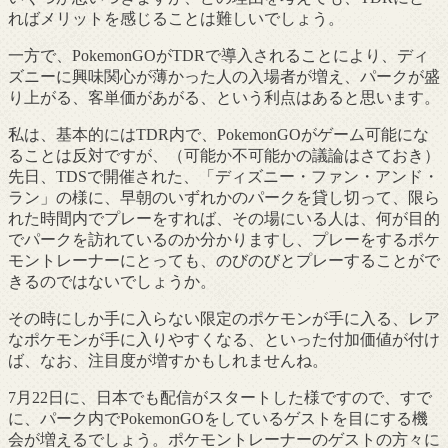
ればメリットを感じることは難しいでしょう。
一方で、PokemonGOがTDRで導入されることにより、ディ
ズニーに興味関心が薄かった人の入場者が増え、パークが盛
り上がる、客単価があがる、という利点はあると思います。
私は、基本的にはTDR内で、PokemonGOがゲーム可能にな
ることは反対ですが、（可能か不可能かの議論はさておき）
先日、TDSで開催された、「ディズニー・ファン・アンド・
ラン」の様に、早朝のいずれかのパークを貸し切って、限ら
れた時間内でプレーをすれば、その場にいる人は、何が目的
でパークを訪れているのか分かりますし、プレーをするポケ
モントレーナーにとっても、のびのびとプレーすることがで
きるのではないでしょうか。
その時にしか手に入らない限定のポケモンが手に入る、レア
なポケモンが手に入りやすくなる、といった付加価値が付け
ば、なお、注目度が増すかもしれませんね。
7月22日に、日本でも配信がスタートした様ですので、すで
に、パーク内でPokemonGOをしているゲストを目にする機
会が増えるでしょう。ポケモントレーナーのゲストの方々に