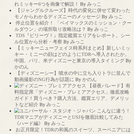
れミッキー6つを画像で解説！
By
みっこ
【ジャングルクルーズ】時代の変化に併せて変わった
モノからわかるディズニーのメッセージ
By
みっこ
停止位置を紹介！ 「ベイマックスのミッション・クー
ルダウン」の場所取り攻略法は？
By
みっこ
TDS『ビリーヴ！』指定鑑賞エリアをレポート。シー
ル位置から分析・考察
By
みっこ
【ミッキーニューフェイス時系列まとめ】新しいミッ
キー・ミニーの顔はどのようにTDRへ導入されたか。
中国、パリ、米ディズニーと東京の導入タイミング
By
かのん
【ディズニーシー】噴水の中に立ち入りトラに並んで
動画撮影のNG行為が話題に
By
かのん
【昼夜パレード】有
料指定席「ディズニー・プレミアアクセス」徹底攻略
ガイド！買うべき？購入方法、鑑賞エリア、デメリッ
トなど紹介
By
みっこ
こんなに違う！
TDRマニアがディズニーとUSJを徹底比較してみた
《ハード編》
By
みっこ
お正月限定！TDRの和風のスイーツ、スーベニアには