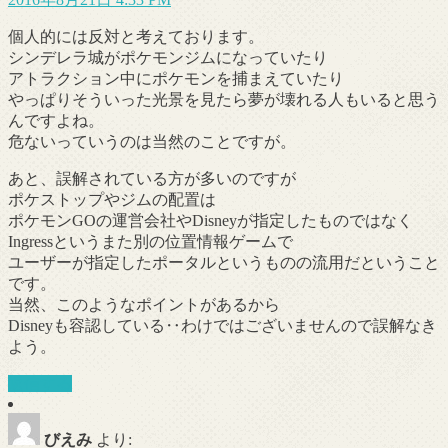
個人的には反対と考えております。
シンデレラ城がポケモンジムになっていたり
アトラクション中にポケモンを捕まえていたり
やっぱりそういった光景を見たら夢が壊れる人もいると思う
んですよね。
危ないっていうのは当然のことですが。
あと、誤解されている方が多いのですが
ポケストップやジムの配置は
ポケモンGOの運営会社やDisneyが指定したものではなく
Ingressというまた別の位置情報ゲームで
ユーザーが指定したポータルというものの流用だということ
です。
当然、このようなポイントがあるから
Disneyも容認している‥わけではございませんので誤解なき
よう。
返信する
びえみ
より: