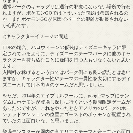
ります。
通常パークのキャラグリは通行の邪魔にならない場所で行わ
れますが、ポケモンGOではそういった問題は考慮されるの
か、またポケモンGOが原因でパークの混雑が助長されない
か心配です。
2)キャラクターイメージの問題
TDRの場合、ハロウィーンの仮装はディズニーキャラに限
定されているように、ディズニーのテーマパークに他のキャ
ラクターを持ち込むことに疑問を持つ人も少なくないと思い
ます。
入園料が稼げるという点ではパーク側にも良い話だとは思い
ますが、キャラクター性やテーマの一貫性を大切にするディ
ズニーとしては不向きのゲームだと思いました。
※ただ、2014年のエイプリルフールに、googleマップにラン
ダムにポケモンが登場し探しに行くという期間限定ゲームが
あったのですが、これをやったときアメリカのパークのホー
ンテッドマンションの位置にゴーストのポケモンが配置され
ていたのは面白いな、と思いました。
登場モンスターが園内の各エリアのテーマと合ってたら面白