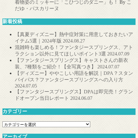
着物姿のミッキーに「こひつじのダニー」も！
By
こ
だゆ・パスカリーヌ
新着投稿
【真夏ディズニー】熱中症対策に用意しておきたいア
イテム5選｜2024年版
2024.08.27
混雑時も楽しめる！ファンタジースプリングス、アト
ラクション以外に見てほしいポイント3選
2024.07.09
【ファンタジースプリングス】キャストさんの新衣
装、7種類をご紹介！【全写真つき】
2024.07.07
【ディズニー】ややこしい用語を解説｜DPA？スタン
バイパス？ファンタジースプリングスへの入り方
2024.07.05
【ファンタジースプリングス】DPAは即完売！グラン
ドオープン当日レポート
2024.06.07
カテゴリー
カ
テ
アーカイブ
ゴ