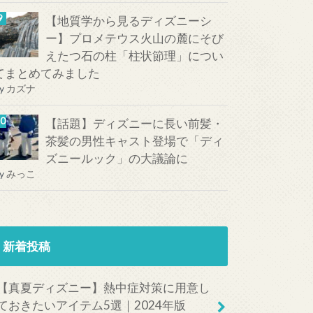
【地質学から見るディズニーシ
ー】プロメテウス火山の麓にそび
えたつ石の柱「柱状節理」につい
てまとめてみました
y
カズナ
【話題】ディズニーに長い前髪・
茶髪の男性キャスト登場で「ディ
ズニールック」の大議論に
y
みっこ
新着投稿
【真夏ディズニー】熱中症対策に用意し
ておきたいアイテム5選｜2024年版