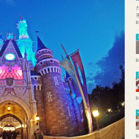
B
B
B
B