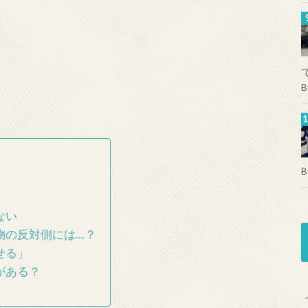
B
B
ない
物の反対側には…？
せる」
がある？