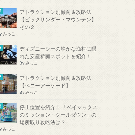
アトラクション別傾向＆攻略法
【ビックサンダー・マウンテン】
その２
y
みっこ
ディズニーシーの静かな漁村に隠
れた安産祈願スポットを紹介！
By
みっこ
アトラクション別傾向＆攻略法
【ペニーアーケード】
By
みっこ
停止位置を紹介！ 「ベイマックス
のミッション・クールダウン」の
場所取り攻略法は？
y
みっこ