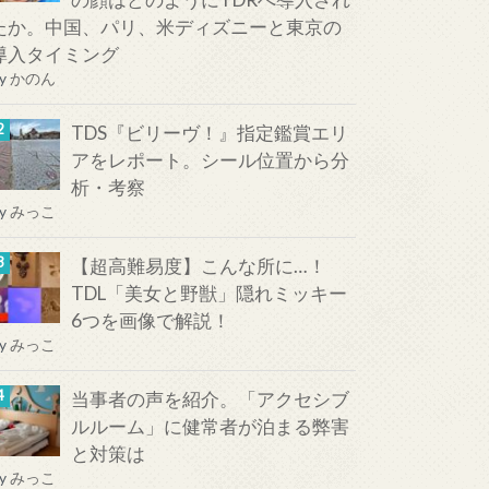
たか。中国、パリ、米ディズニーと東京の
導入タイミング
y
かのん
TDS『ビリーヴ！』指定鑑賞エリ
アをレポート。シール位置から分
析・考察
y
みっこ
【超高難易度】こんな所に…！
TDL「美女と野獣」隠れミッキー
6つを画像で解説！
y
みっこ
当事者の声を紹介。「アクセシブ
ルルーム」に健常者が泊まる弊害
と対策は
y
みっこ