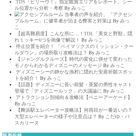
TDS『ビリーヴ！』指定鑑賞エリアをレポート。シー
ル位置から分析・考察
By
みっこ
当事者の声を紹介。「アクセシ
ブルルーム」に健常者が泊まる弊害と対策は
By
みっ
こ
【超高難易度】こんな所に…！TDL「美女と野獣」隠
れミッキー6つを画像で解説！
By
みっこ
停止位置を紹介！ 「ベイマックスのミッション・クー
ルダウン」の場所取り攻略法は？
By
みっこ
【ジャングルクルーズ】時代の変化に併せて変わった
モノからわかるディズニーのメッセージ
By
みっこ
ディズニーシーの静かな漁村に隠れた安産祈願スポッ
トを紹介！
By
みっこ
【話題】ディズニーに長い前髪・茶髪の男性キャスト
登場で「ディズニールック」の大議論に
By
みっこ
アトラクション別傾向＆攻略法【ペニーアーケード】
By
みっこ
【舞浜駅エレベーター攻略法】何両目が一番近いの？
大型エレベーターの様子や注意点は？
By
こだゆ・パ
スカリーヌ
新着投稿