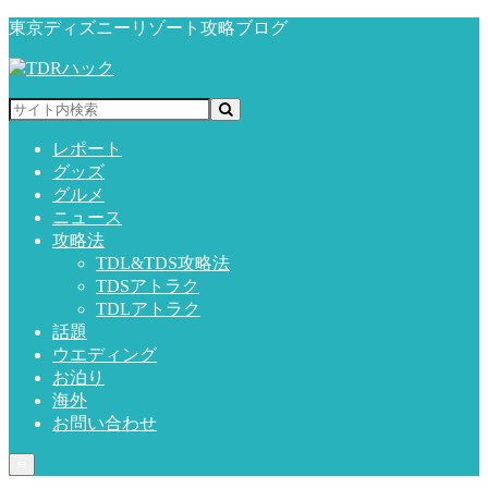
東京ディズニーリゾート攻略ブログ
レポート
グッズ
グルメ
ニュース
攻略法
TDL&TDS攻略法
TDSアトラク
TDLアトラク
話題
ウエディング
お泊り
海外
お問い合わせ
≡