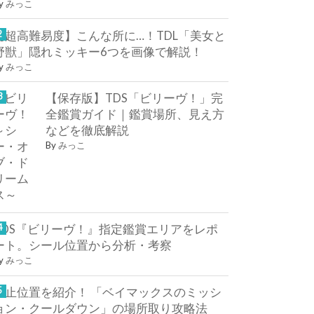
y
みっこ
【超高難易度】こんな所に…！TDL「美女と
野獣」隠れミッキー6つを画像で解説！
y
みっこ
【保存版】TDS「ビリーヴ！」完
全鑑賞ガイド｜鑑賞場所、見え方
などを徹底解説
By
みっこ
TDS『ビリーヴ！』指定鑑賞エリアをレポ
ート。シール位置から分析・考察
y
みっこ
停止位置を紹介！ 「ベイマックスのミッシ
ョン・クールダウン」の場所取り攻略法