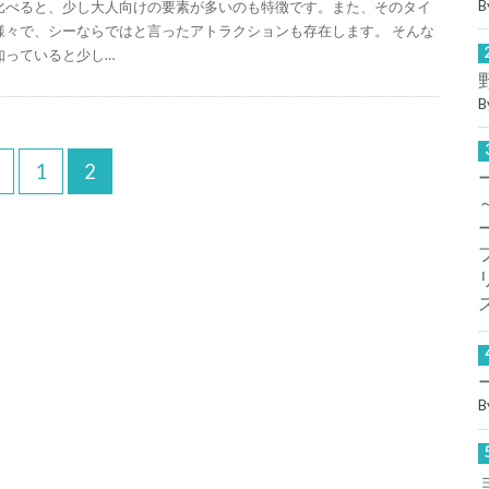
B
比べると、少し大人向けの要素が多いのも特徴です。また、そのタイ
様々で、シーならではと言ったアトラクションも存在します。 そんな
知っていると少し…
B
1
2
B