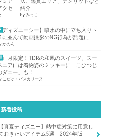
法、鑑賞エリア、デメリットなど
紹介
By
みっこ
【ディズニーシー】噴水の中に立ち入りト
ラに並んで動画撮影のNG行為が話題に
y
かのん
お正月限定！TDRの和風のスイーツ、スー
ベニアには着物姿のミッキーに「こひつじ
のダニー」も！
y
こだゆ・パスカリーヌ
新着投稿
【真夏ディズニー】熱中症対策に用意し
ておきたいアイテム5選｜2024年版