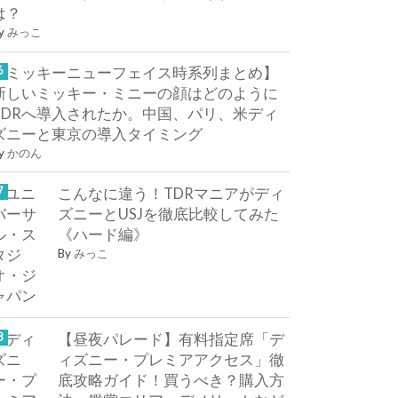
は？
y
みっこ
【ミッキーニューフェイス時系列まとめ】
新しいミッキー・ミニーの顔はどのように
TDRへ導入されたか。中国、パリ、米ディ
ズニーと東京の導入タイミング
y
かのん
こんなに違う！TDRマニアがディ
ズニーとUSJを徹底比較してみた
《ハード編》
By
みっこ
【昼夜パレード】有料指定席「デ
ィズニー・プレミアアクセス」徹
底攻略ガイド！買うべき？購入方