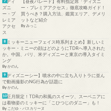
【昼夜パレード】有料指定席「ディズニ
ー・プレミアアクセス」徹底攻略ガイド！
買うべき？購入方法、鑑賞エリア、デメリ
ットなど紹介
By
みっこ
【ミッキーニューフェイス時系列まとめ】新しいミ
ッキー・ミニーの顔はどのようにTDRへ導入された
か。中国、パリ、米ディズニーと東京の導入タイミ
ング
By
かのん
【ディズニーシー】噴水の中に立ち入りトラに並ん
で動画撮影のNG行為が話題に
By
かのん
お正月限定！TDRの和風のスイーツ、スーベニアに
は着物姿のミッキーに「こひつじのダニー」も！
By
こだゆ・パスカリーヌ