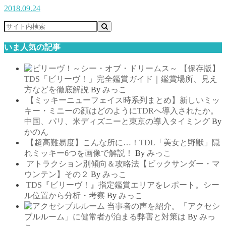
2018.09.24
いま人気の記事
【保存版】
TDS「ビリーヴ！」完全鑑賞ガイド｜鑑賞場所、見え
方などを徹底解説
By
みっこ
【ミッキーニューフェイス時系列まとめ】新しいミッ
キー・ミニーの顔はどのようにTDRへ導入されたか。
中国、パリ、米ディズニーと東京の導入タイミング
By
かのん
【超高難易度】こんな所に…！TDL「美女と野獣」隠
れミッキー6つを画像で解説！
By
みっこ
アトラクション別傾向＆攻略法【ビックサンダー・マ
ウンテン】その２
By
みっこ
TDS『ビリーヴ！』指定鑑賞エリアをレポート。シー
ル位置から分析・考察
By
みっこ
当事者の声を紹介。「アクセシ
ブルルーム」に健常者が泊まる弊害と対策は
By
みっ