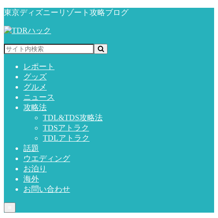
東京ディズニーリゾート攻略ブログ
レポート
グッズ
グルメ
ニュース
攻略法
TDL&TDS攻略法
TDSアトラク
TDLアトラク
話題
ウエディング
お泊り
海外
お問い合わせ
≡