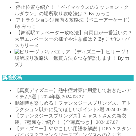
こ
停止位置を紹介！ 「ベイマックスのミッション・クー
ルダウン」の場所取り攻略法は？
By
みっこ
アトラクション別傾向＆攻略法【ペニーアーケード】
By
みっこ
【舞浜駅エレベーター攻略法】何両目が一番近いの？
大型エレベーターの様子や注意点は？
By
こだゆ・パ
スカリーヌ
【ディズニー】ビリーヴ！
場所取り攻略法・鑑賞方法６つを解説します！
By
カ
ズナ
新着投稿
【真夏ディズニー】熱中症対策に用意しておきたいア
イテム5選｜2024年版
2024.08.27
混雑時も楽しめる！ファンタジースプリングス、アト
ラクション以外に見てほしいポイント3選
2024.07.09
【ファンタジースプリングス】キャストさんの新衣
装、7種類をご紹介！【全写真つき】
2024.07.07
【ディズニー】ややこしい用語を解説｜DPA？スタン
バイパス？ファンタジースプリングスへの入り方