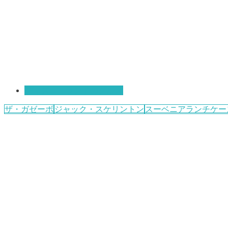
ディズニーランドのグルメ
ザ・ガゼーボ
ジャック・スケリントン
スーベニアランチケー