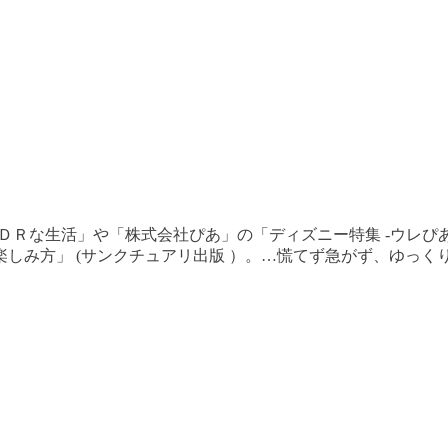
ＴＤＲな生活」や「株式会社ぴあ」の「ディズニー特集 -ウレぴ
楽しみ方」 (サンクチュアリ出版 ）。…慌てず急がず、ゆっ