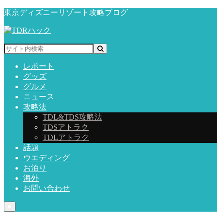
東京ディズニーリゾート攻略ブログ
レポート
グッズ
グルメ
ニュース
攻略法
TDL&TDS攻略法
TDSアトラク
TDLアトラク
話題
ウエディング
お泊り
海外
お問い合わせ
≡