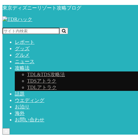
東京ディズニーリゾート攻略ブログ
レポート
グッズ
グルメ
ニュース
攻略法
TDL&TDS攻略法
TDSアトラク
TDLアトラク
話題
ウエディング
お泊り
海外
お問い合わせ
≡