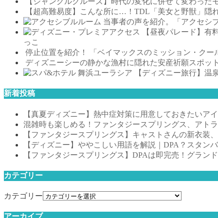
【ジャングルクルーズ】時代の変化に併せて変わった
【超高難易度】こんな所に…！TDL「美女と野獣」隠
当事者の声を紹介。「アクセシ
【昼夜パレード】有
っこ
停止位置を紹介！ 「ベイマックスのミッション・クー
ディズニーシーの静かな漁村に隠れた安産祈願スポッ
【ディズニー旅行】温
新着投稿
【真夏ディズニー】熱中症対策に用意しておきたいアイテ
混雑時も楽しめる！ファンタジースプリングス、アトラ
【ファンタジースプリングス】キャストさんの新衣装、
【ディズニー】ややこしい用語を解説｜DPA？スタン
【ファンタジースプリングス】DPAは即完売！グラン
カテゴリー
カテゴリー
アーカイブ