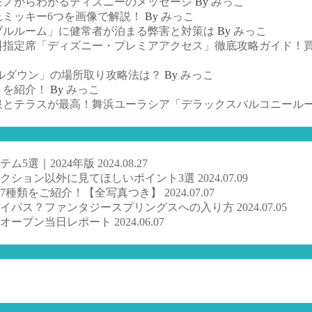
モノからわかるディズニーのメッセージ
By
みっこ
れミッキー6つを画像で解説！
By
みっこ
ブルルーム」に健常者が泊まる弊害と対策は
By
みっこ
料指定席「ディズニー・プレミアアクセス」徹底攻略ガイド！
ルダウン」の場所取り攻略法は？
By
みっこ
トを紹介！
By
みっこ
泉とテラスが最高！舞浜ユーラシア「デラックスバルコニール
ム5選｜2024年版
2024.08.27
クション以外に見てほしいポイント3選
2024.07.09
7種類をご紹介！【全写真つき】
2024.07.07
バイパス？ファンタジースプリングスへの入り方
2024.07.05
ドオープン当日レポート
2024.06.07