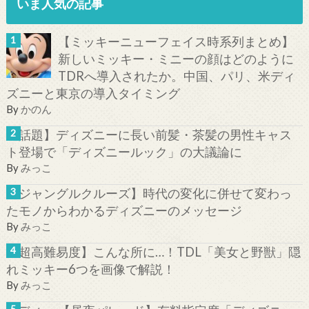
いま人気の記事
【ミッキーニューフェイス時系列まとめ】
新しいミッキー・ミニーの顔はどのように
TDRへ導入されたか。中国、パリ、米ディ
ズニーと東京の導入タイミング
By
かのん
【話題】ディズニーに長い前髪・茶髪の男性キャス
ト登場で「ディズニールック」の大議論に
By
みっこ
【ジャングルクルーズ】時代の変化に併せて変わっ
たモノからわかるディズニーのメッセージ
By
みっこ
【超高難易度】こんな所に…！TDL「美女と野獣」隠
れミッキー6つを画像で解説！
By
みっこ