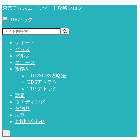
東京ディズニーリゾート攻略ブログ
レポート
グッズ
グルメ
ニュース
攻略法
TDL&TDS攻略法
TDSアトラク
TDLアトラク
話題
ウエディング
お泊り
海外
お問い合わせ
≡