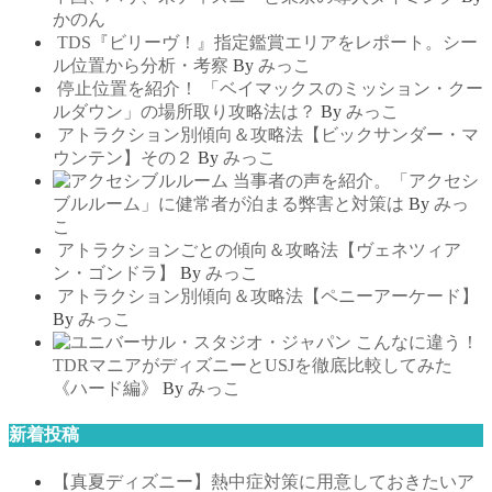
かのん
TDS『ビリーヴ！』指定鑑賞エリアをレポート。シー
ル位置から分析・考察
By
みっこ
停止位置を紹介！ 「ベイマックスのミッション・クー
ルダウン」の場所取り攻略法は？
By
みっこ
アトラクション別傾向＆攻略法【ビックサンダー・マ
ウンテン】その２
By
みっこ
当事者の声を紹介。「アクセシ
ブルルーム」に健常者が泊まる弊害と対策は
By
みっ
こ
アトラクションごとの傾向＆攻略法【ヴェネツィア
ン・ゴンドラ】
By
みっこ
アトラクション別傾向＆攻略法【ペニーアーケード】
By
みっこ
こんなに違う！
TDRマニアがディズニーとUSJを徹底比較してみた
《ハード編》
By
みっこ
新着投稿
【真夏ディズニー】熱中症対策に用意しておきたいア