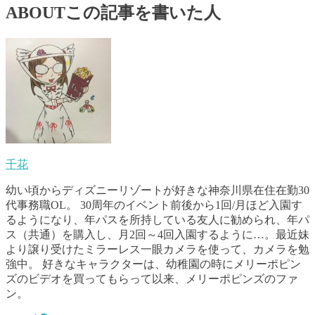
ABOUT
この記事を書いた人
千花
幼い頃からディズニーリゾートが好きな神奈川県在住在勤30
代事務職OL。 30周年のイベント前後から1回/月ほど入園す
るようになり、年パスを所持している友人に勧められ、年パ
ス（共通）を購入し、月2回～4回入園するように…。最近妹
より譲り受けたミラーレス一眼カメラを使って、カメラを勉
強中。 好きなキャラクターは、幼稚園の時にメリーポピン
ズのビデオを買ってもらって以来、メリーポピンズのファ
ン。