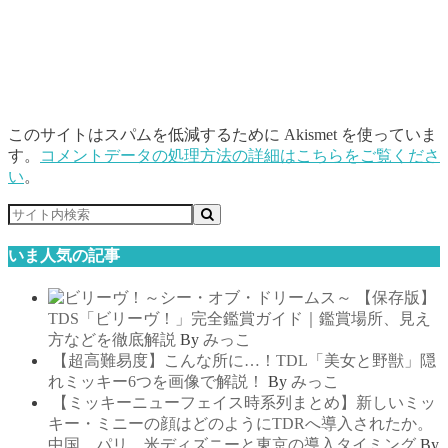
このサイトはスパムを低減するために Akismet を使っていま
す。
コメントデータの処理方法の詳細はこちらをご覧くださ
い
。
いま人気の記事
【保存版】
TDS「ビリーヴ！」完全鑑賞ガイド｜鑑賞場所、見え
方などを徹底解説
By
みっこ
【超高難易度】こんな所に…！TDL「美女と野獣」隠
れミッキー6つを画像で解説！
By
みっこ
【ミッキーニューフェイス時系列まとめ】新しいミッ
キー・ミニーの顔はどのようにTDRへ導入されたか。
中国、パリ、米ディズニーと東京の導入タイミング
By