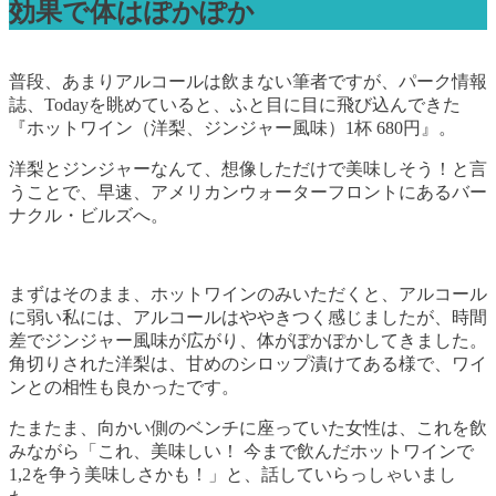
効果で体はぽかぽか
普段、あまりアルコールは飲まない筆者ですが、パーク情報
誌、Todayを眺めていると、ふと目に目に飛び込んできた
『ホットワイン（洋梨、ジンジャー風味）1杯 680円』。
洋梨とジンジャーなんて、想像しただけで美味しそう！と言
うことで、早速、アメリカンウォーターフロントにあるバー
ナクル・ビルズへ。
まずはそのまま、ホットワインのみいただくと、アルコール
に弱い私には、アルコールはややきつく感じましたが、時間
差でジンジャー風味が広がり、体がぽかぽかしてきました。
角切りされた洋梨は、甘めのシロップ漬けてある様で、ワイ
ンとの相性も良かったです。
たまたま、向かい側のベンチに座っていた女性は、これを飲
みながら「これ、美味しい！ 今まで飲んだホットワインで
1,2を争う美味しさかも！」と、話していらっしゃいまし