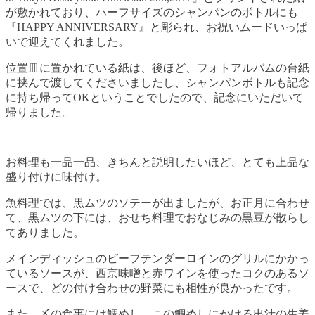
が敷かれており、ハーフサイズのシャンパンのボトルにも
『HAPPY ANNIVERSARY』と彫られ、お祝いムードいっぱ
いで迎えてくれました。
位置皿に置かれている紙は、後ほど、フォトアルバムの台紙
に挟んで渡してくださいましたし、シャンパンボトルも記念
に持ち帰ってOKということでしたので、記念にいただいて
帰りました。
お料理も一品一品、きちんと説明したいほど、とても上品な
盛り付けに味付け。
魚料理では、黒ムツのソテーが出ましたが、お正月に合わせ
て、黒ムツの下には、おせち料理でおなじみの黒豆が散らし
てありました。
メインディッシュのビーフテンダーロインのグリルにかかっ
ているソースが、西京味噌と赤ワインを使ったコクのあるソ
ースで、どの付け合わせの野菜にも相性が良かったです。
また、〆の食事には鯛めし。この鯛めしにかける出汁の生姜