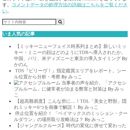
す。
コメントデータの処理方法の詳細はこちらをご覧くださ
い
。
いま人気の記事
【ミッキーニューフェイス時系列まとめ】新しいミッ
キー・ミニーの顔はどのようにTDRへ導入されたか。
中国、パリ、米ディズニーと東京の導入タイミング
By
かのん
TDS『ビリーヴ！』指定鑑賞エリアをレポート。シー
ル位置から分析・考察
By
みっこ
当事者の声を紹介。「アクセシ
ブルルーム」に健常者が泊まる弊害と対策は
By
みっ
こ
【超高難易度】こんな所に…！TDL「美女と野獣」隠
れミッキー6つを画像で解説！
By
みっこ
停止位置を紹介！ 「ベイマックスのミッション・クー
ルダウン」の場所取り攻略法は？
By
みっこ
【ジャングルクルーズ】時代の変化に併せて変わった