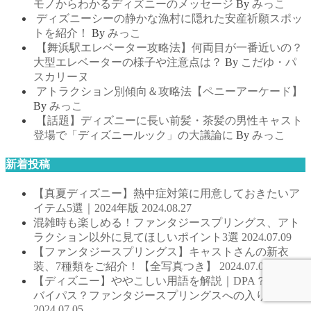
モノからわかるディズニーのメッセージ
By
みっこ
ディズニーシーの静かな漁村に隠れた安産祈願スポッ
トを紹介！
By
みっこ
【舞浜駅エレベーター攻略法】何両目が一番近いの？
大型エレベーターの様子や注意点は？
By
こだゆ・パ
スカリーヌ
アトラクション別傾向＆攻略法【ペニーアーケード】
By
みっこ
【話題】ディズニーに長い前髪・茶髪の男性キャスト
登場で「ディズニールック」の大議論に
By
みっこ
新着投稿
【真夏ディズニー】熱中症対策に用意しておきたいア
イテム5選｜2024年版
2024.08.27
混雑時も楽しめる！ファンタジースプリングス、アト
ラクション以外に見てほしいポイント3選
2024.07.09
【ファンタジースプリングス】キャストさんの新衣
装、7種類をご紹介！【全写真つき】
2024.07.07
【ディズニー】ややこしい用語を解説｜DPA？スタン
バイパス？ファンタジースプリングスへの入り方
2024.07.05