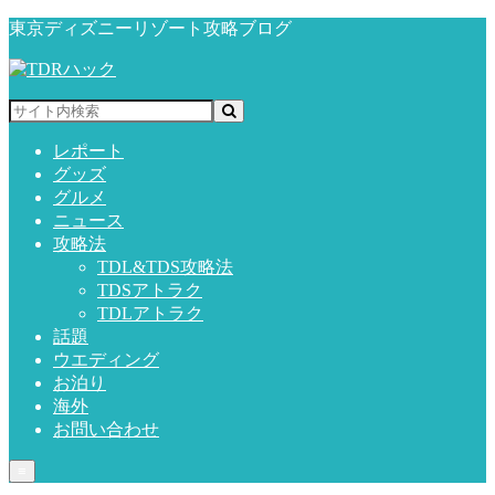
東京ディズニーリゾート攻略ブログ
レポート
グッズ
グルメ
ニュース
攻略法
TDL&TDS攻略法
TDSアトラク
TDLアトラク
話題
ウエディング
お泊り
海外
お問い合わせ
≡