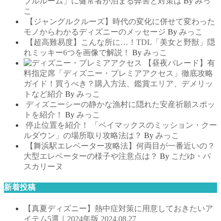
ブルルーム」に健常者が泊まる弊害と対策は
By
みっ
こ
【ジャングルクルーズ】時代の変化に併せて変わった
モノからわかるディズニーのメッセージ
By
みっこ
【超高難易度】こんな所に…！TDL「美女と野獣」隠
れミッキー6つを画像で解説！
By
みっこ
【昼夜パレード】有
料指定席「ディズニー・プレミアアクセス」徹底攻略
ガイド！買うべき？購入方法、鑑賞エリア、デメリッ
トなど紹介
By
みっこ
ディズニーシーの静かな漁村に隠れた安産祈願スポッ
トを紹介！
By
みっこ
停止位置を紹介！ 「ベイマックスのミッション・クー
ルダウン」の場所取り攻略法は？
By
みっこ
【舞浜駅エレベーター攻略法】何両目が一番近いの？
大型エレベーターの様子や注意点は？
By
こだゆ・パ
スカリーヌ
新着投稿
【真夏ディズニー】熱中症対策に用意しておきたいア
イテム5選｜2024年版
2024.08.27