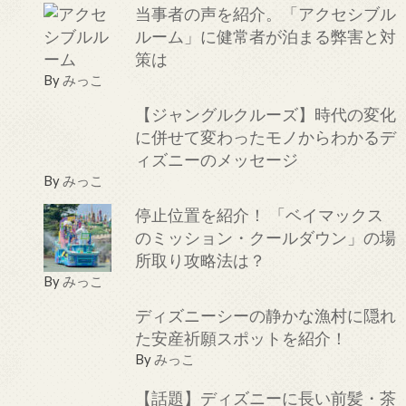
当事者の声を紹介。「アクセシブル
ルーム」に健常者が泊まる弊害と対
策は
By
みっこ
【ジャングルクルーズ】時代の変化
に併せて変わったモノからわかるデ
ィズニーのメッセージ
By
みっこ
停止位置を紹介！ 「ベイマックス
のミッション・クールダウン」の場
所取り攻略法は？
By
みっこ
ディズニーシーの静かな漁村に隠れ
た安産祈願スポットを紹介！
By
みっこ
【話題】ディズニーに長い前髪・茶