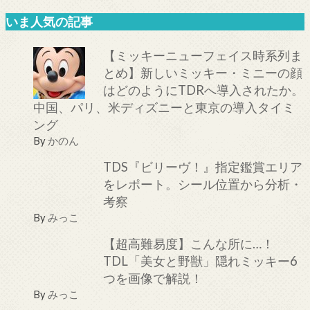
いま人気の記事
【ミッキーニューフェイス時系列ま
とめ】新しいミッキー・ミニーの顔
はどのようにTDRへ導入されたか。
中国、パリ、米ディズニーと東京の導入タイミ
ング
By
かのん
TDS『ビリーヴ！』指定鑑賞エリア
をレポート。シール位置から分析・
考察
By
みっこ
【超高難易度】こんな所に…！
TDL「美女と野獣」隠れミッキー6
つを画像で解説！
By
みっこ