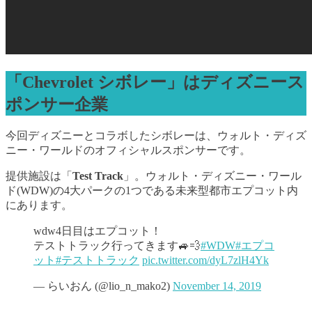
「Chevrolet シボレー」はディズニース
ポンサー企業
今回ディズニーとコラボしたシボレーは、ウォルト・ディズ
ニー・ワールドのオフィシャルスポンサーです。
提供施設は「
Test Track
」。ウォルト・ディズニー・ワール
ド(WDW)の4大パークの1つである未来型都市エプコット内
にあります。
wdw4日目はエプコット！
テストトラック行ってきます🚙💨
#WDW
#エプコ
ット
#テストトラック
pic.twitter.com/dyL7zlH4Yk
— らいおん (@lio_n_mako2)
November 14, 2019