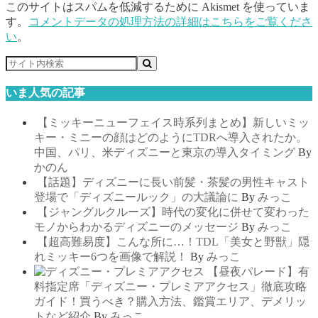
このサイトはスパムを低減するために Akismet を使っていま
す。
コメントデータの処理方法の詳細はこちらをご覧くださ
い
。
いま人気の記事
【ミッキーニューフェイス時系列まとめ】新しいミッ
キー・ミニーの顔はどのようにTDRへ導入されたか。
中国、パリ、米ディズニーと東京の導入タイミング
By
かのん
【話題】ディズニーに長い前髪・茶髪の男性キャスト
登場で「ディズニールック」の大議論に
By
みっこ
【ジャングルクルーズ】時代の変化に併せて変わった
モノからわかるディズニーのメッセージ
By
みっこ
【超高難易度】こんな所に…！TDL「美女と野獣」隠
れミッキー6つを画像で解説！
By
みっこ
【昼夜パレード】有
料指定席「ディズニー・プレミアアクセス」徹底攻略
ガイド！買うべき？購入方法、鑑賞エリア、デメリッ
トなど紹介
By
みっこ