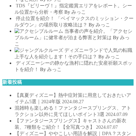
TDS『ビリーヴ！』指定鑑賞エリアをレポート。シー
ル位置から分析・考察
By
みっこ
停止位置を紹介！ 「ベイマックスのミッション・クー
ルダウン」の場所取り攻略法は？
By
みっこ
当事者の声を紹介。「アクセシ
ブルルーム」に健常者が泊まる弊害と対策は
By
みっ
こ
ディズニーランドで人気の転職
上手な人を紹介します！その手口は？
By
みっこ
ディズニーシーの静かな漁村に隠れた安産祈願スポッ
トを紹介！
By
みっこ
新着投稿
【真夏ディズニー】熱中症対策に用意しておきたいア
イテム5選｜2024年版
2024.08.27
混雑時も楽しめる！ファンタジースプリングス、アト
ラクション以外に見てほしいポイント3選
2024.07.09
【ファンタジースプリングス】キャストさんの新衣
装、7種類をご紹介！【全写真つき】
2024.07.07
【ディズニー】ややこしい用語を解説｜DPA？スタン