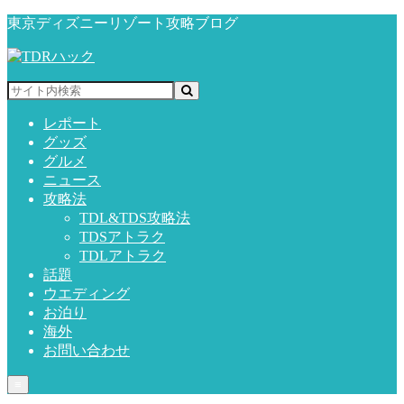
東京ディズニーリゾート攻略ブログ
レポート
グッズ
グルメ
ニュース
攻略法
TDL&TDS攻略法
TDSアトラク
TDLアトラク
話題
ウエディング
お泊り
海外
お問い合わせ
≡