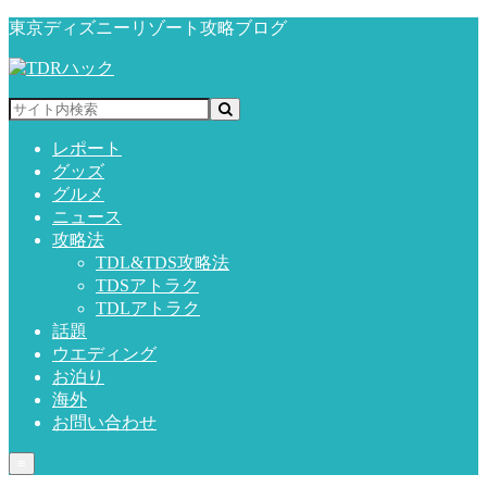
東京ディズニーリゾート攻略ブログ
レポート
グッズ
グルメ
ニュース
攻略法
TDL&TDS攻略法
TDSアトラク
TDLアトラク
話題
ウエディング
お泊り
海外
お問い合わせ
≡