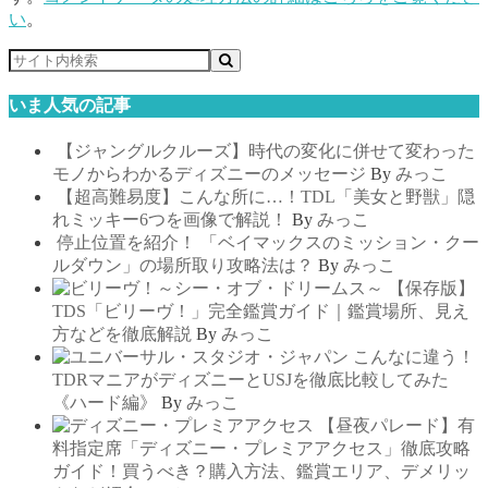
い
。
いま人気の記事
【ジャングルクルーズ】時代の変化に併せて変わった
モノからわかるディズニーのメッセージ
By
みっこ
【超高難易度】こんな所に…！TDL「美女と野獣」隠
れミッキー6つを画像で解説！
By
みっこ
停止位置を紹介！ 「ベイマックスのミッション・クー
ルダウン」の場所取り攻略法は？
By
みっこ
【保存版】
TDS「ビリーヴ！」完全鑑賞ガイド｜鑑賞場所、見え
方などを徹底解説
By
みっこ
こんなに違う！
TDRマニアがディズニーとUSJを徹底比較してみた
《ハード編》
By
みっこ
【昼夜パレード】有
料指定席「ディズニー・プレミアアクセス」徹底攻略
ガイド！買うべき？購入方法、鑑賞エリア、デメリッ