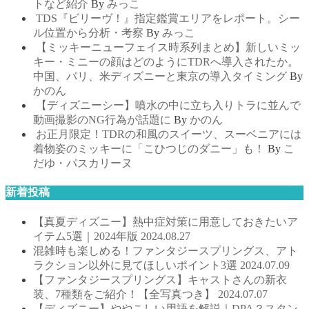
トなど紹介
By
みっこ
TDS『ビリーヴ！』指定鑑賞エリアをレポート。シー
ル位置から分析・考察
By
みっこ
【ミッキーニューフェイス時系列まとめ】新しいミッ
キー・ミニーの顔はどのようにTDRへ導入されたか。
中国、パリ、米ディズニーと東京の導入タイミング
By
かのん
【ディズニーシー】噴水の中に立ち入りトラに並んで
動画撮影のNG行為が話題に
By
かのん
お正月限定！TDRの和風のスイーツ、スーベニアには
着物姿のミッキーに「こひつじのダニー」も！
By
こ
だゆ・パスカリーヌ
新着投稿
【真夏ディズニー】熱中症対策に用意しておきたいア
イテム5選｜2024年版
2024.08.27
混雑時も楽しめる！ファンタジースプリングス、アト
ラクション以外に見てほしいポイント3選
2024.07.09
【ファンタジースプリングス】キャストさんの新衣
装、7種類をご紹介！【全写真つき】
2024.07.07
【ディズニー】ややこしい用語を解説｜DPA？スタン