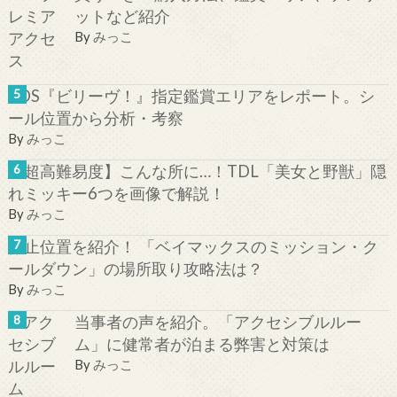
ットなど紹介
By
みっこ
TDS『ビリーヴ！』指定鑑賞エリアをレポート。シ
ール位置から分析・考察
By
みっこ
【超高難易度】こんな所に…！TDL「美女と野獣」隠
れミッキー6つを画像で解説！
By
みっこ
停止位置を紹介！ 「ベイマックスのミッション・ク
ールダウン」の場所取り攻略法は？
By
みっこ
当事者の声を紹介。「アクセシブルルー
ム」に健常者が泊まる弊害と対策は
By
みっこ