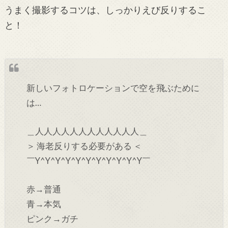
うまく撮影するコツは、しっかりえび反りするこ
と！
新しいフォトロケーションで空を飛ぶために
は…
＿人人人人人人人人人人人人＿
＞ 海老反りする必要がある ＜
￣Y^Y^Y^Y^Y^Y^Y^Y^Y^Y^Y￣
赤→普通
青→本気
ピンク→ガチ