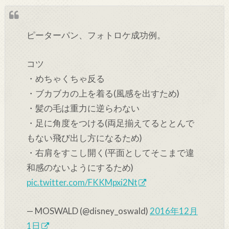
ピーターパン、フォトロケ成功例。
コツ
・めちゃくちゃ反る
・ブカブカの上を着る(風感を出すため)
・髪の毛は重力に逆らわない
・足に角度をつける(両足揃えてるととんで
もない飛び出し方になるため)
・右肩をすこし開く(平面としてそこまで違
和感のないようにするため)
pic.twitter.com/FKKMpxi2Nt
— MOSWALD (@disney_oswald)
2016年12月
1日