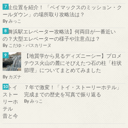
停止位置を紹介！ 「ベイマックスのミッション・ク
ールダウン」の場所取り攻略法は？
By
みっこ
【舞浜駅エレベーター攻略法】何両目が一番近い
の？大型エレベーターの様子や注意点は？
By
こだゆ・パスカリーヌ
【地質学から見るディズニーシー】プロメ
テウス火山の麓にそびえたつ石の柱「柱状
節理」についてまとめてみました
By
カズナ
７年で激変！「トイ・ストーリーホテル」
完成までの歴史を写真で振り返る
By
みっこ