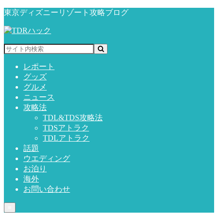
東京ディズニーリゾート攻略ブログ
レポート
グッズ
グルメ
ニュース
攻略法
TDL&TDS攻略法
TDSアトラク
TDLアトラク
話題
ウエディング
お泊り
海外
お問い合わせ
≡