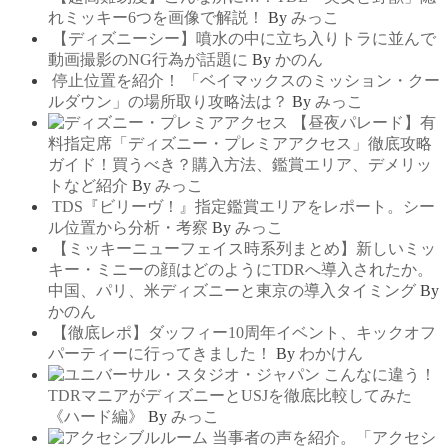
れミッキー6つを画像で解説！
By
みっこ
【ディズニーシー】噴水の中に立ち入りトラに並んで
動画撮影のNG行為が話題に
By
かのん
停止位置を紹介！ 「ベイマックスのミッション・クー
ルダウン」の場所取り攻略法は？
By
みっこ
【昼夜パレード】有
料指定席「ディズニー・プレミアアクセス」徹底攻略
ガイド！買うべき？購入方法、鑑賞エリア、デメリッ
トなど紹介
By
みっこ
TDS『ビリーヴ！』指定鑑賞エリアをレポート。シー
ル位置から分析・考察
By
みっこ
【ミッキーニューフェイス時系列まとめ】新しいミッ
キー・ミニーの顔はどのようにTDRへ導入されたか。
中国、パリ、米ディズニーと東京の導入タイミング
By
かのん
【徹底レポ】ダッフィー10周年イベント、キックオフ
パーティーに行ってきました！
By
わかけん
こんなに違う！
TDRマニアがディズニーとUSJを徹底比較してみた
《ハード編》
By
みっこ
当事者の声を紹介。「アクセシ