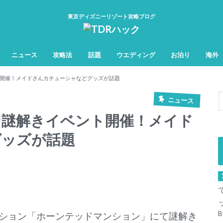
東京ディズニーリゾート攻略ブログ
ニュース
攻略法
話題
ウエディング
お泊り
海外
TDL&TDS攻略法
TDSアトラク
TDLアトラク
開催！メイドさんカチューシャなどグッズが話題
ニュース
ン謎解きイベント開催！メイド
グッズが話題
B
ション「ホーンテッドマンション」にて謎解き