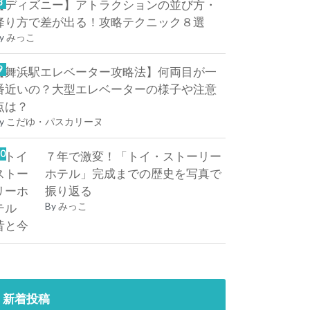
【ディズニー】アトラクションの並び方・
降り方で差が出る！攻略テクニック８選
y
みっこ
【舞浜駅エレベーター攻略法】何両目が一
番近いの？大型エレベーターの様子や注意
点は？
y
こだゆ・パスカリーヌ
７年で激変！「トイ・ストーリー
ホテル」完成までの歴史を写真で
振り返る
By
みっこ
新着投稿