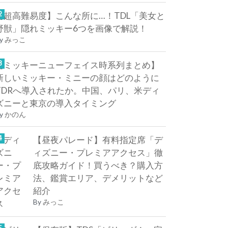
【超高難易度】こんな所に…！TDL「美女と
野獣」隠れミッキー6つを画像で解説！
y
みっこ
【ミッキーニューフェイス時系列まとめ】
新しいミッキー・ミニーの顔はどのように
TDRへ導入されたか。中国、パリ、米ディ
ズニーと東京の導入タイミング
y
かのん
【昼夜パレード】有料指定席「デ
ィズニー・プレミアアクセス」徹
底攻略ガイド！買うべき？購入方
法、鑑賞エリア、デメリットなど
紹介
By
みっこ