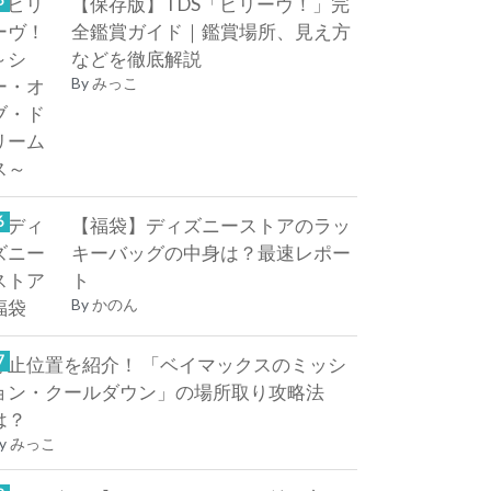
【保存版】TDS「ビリーヴ！」完
全鑑賞ガイド｜鑑賞場所、見え方
などを徹底解説
By
みっこ
【福袋】ディズニーストアのラッ
キーバッグの中身は？最速レポー
ト
By
かのん
停止位置を紹介！ 「ベイマックスのミッシ
ョン・クールダウン」の場所取り攻略法
は？
y
みっこ