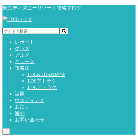
東京ディズニーリゾート攻略ブログ
レポート
グッズ
グルメ
ニュース
攻略法
TDL&TDS攻略法
TDSアトラク
TDLアトラク
話題
ウエディング
お泊り
海外
お問い合わせ
≡