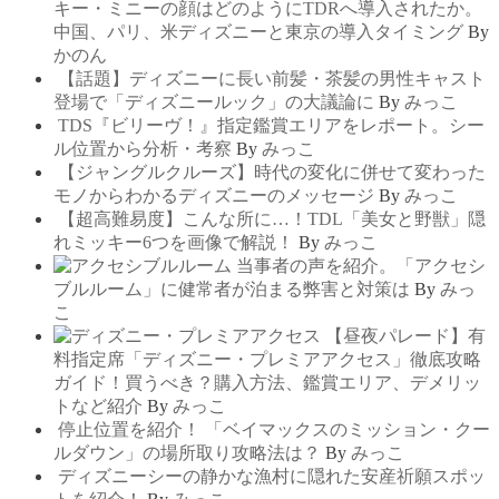
キー・ミニーの顔はどのようにTDRへ導入されたか。
中国、パリ、米ディズニーと東京の導入タイミング
By
かのん
【話題】ディズニーに長い前髪・茶髪の男性キャスト
登場で「ディズニールック」の大議論に
By
みっこ
TDS『ビリーヴ！』指定鑑賞エリアをレポート。シー
ル位置から分析・考察
By
みっこ
【ジャングルクルーズ】時代の変化に併せて変わった
モノからわかるディズニーのメッセージ
By
みっこ
【超高難易度】こんな所に…！TDL「美女と野獣」隠
れミッキー6つを画像で解説！
By
みっこ
当事者の声を紹介。「アクセシ
ブルルーム」に健常者が泊まる弊害と対策は
By
みっ
こ
【昼夜パレード】有
料指定席「ディズニー・プレミアアクセス」徹底攻略
ガイド！買うべき？購入方法、鑑賞エリア、デメリッ
トなど紹介
By
みっこ
停止位置を紹介！ 「ベイマックスのミッション・クー
ルダウン」の場所取り攻略法は？
By
みっこ
ディズニーシーの静かな漁村に隠れた安産祈願スポッ