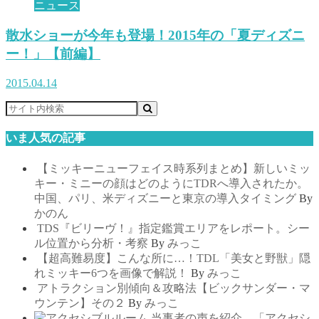
ニュース
散水ショーが今年も登場！2015年の「夏ディズニ
ー！」【前編】
2015.04.14
いま人気の記事
【ミッキーニューフェイス時系列まとめ】新しいミッ
キー・ミニーの顔はどのようにTDRへ導入されたか。
中国、パリ、米ディズニーと東京の導入タイミング
By
かのん
TDS『ビリーヴ！』指定鑑賞エリアをレポート。シー
ル位置から分析・考察
By
みっこ
【超高難易度】こんな所に…！TDL「美女と野獣」隠
れミッキー6つを画像で解説！
By
みっこ
アトラクション別傾向＆攻略法【ビックサンダー・マ
ウンテン】その２
By
みっこ
当事者の声を紹介。「アクセシ