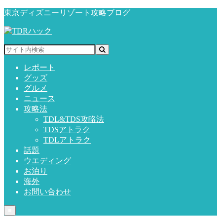
東京ディズニーリゾート攻略ブログ
レポート
グッズ
グルメ
ニュース
攻略法
TDL&TDS攻略法
TDSアトラク
TDLアトラク
話題
ウエディング
お泊り
海外
お問い合わせ
≡