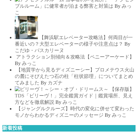
ブルルーム」に健常者が泊まる弊害と対策は
By
みっ
こ
【舞浜駅エレベーター攻略法】何両目が一
番近いの？大型エレベーターの様子や注意点は？
By
こだゆ・パスカリーヌ
アトラクション別傾向＆攻略法【ペニーアーケード】
By
みっこ
【地質学から見るディズニーシー】プロメテウス火山
の麓にそびえたつ石の柱「柱状節理」についてまとめ
てみました
By
カズナ
【保存版】
TDS「ビリーヴ！」完全鑑賞ガイド｜鑑賞場所、見え
方などを徹底解説
By
みっこ
【ジャングルクルーズ】時代の変化に併せて変わった
モノからわかるディズニーのメッセージ
By
みっこ
新着投稿