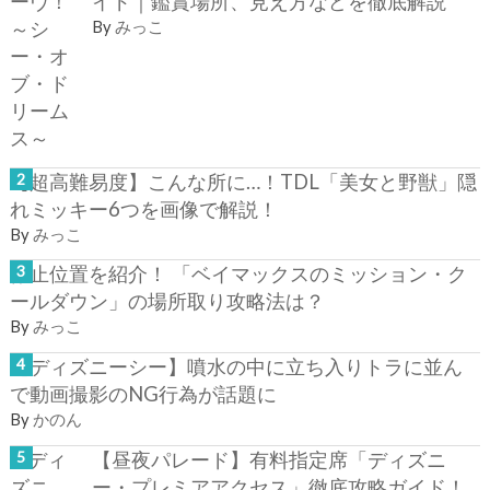
イド｜鑑賞場所、見え方などを徹底解説
By
みっこ
【超高難易度】こんな所に…！TDL「美女と野獣」隠
れミッキー6つを画像で解説！
By
みっこ
停止位置を紹介！ 「ベイマックスのミッション・ク
ールダウン」の場所取り攻略法は？
By
みっこ
【ディズニーシー】噴水の中に立ち入りトラに並ん
で動画撮影のNG行為が話題に
By
かのん
【昼夜パレード】有料指定席「ディズニ
ー・プレミアアクセス」徹底攻略ガイド！