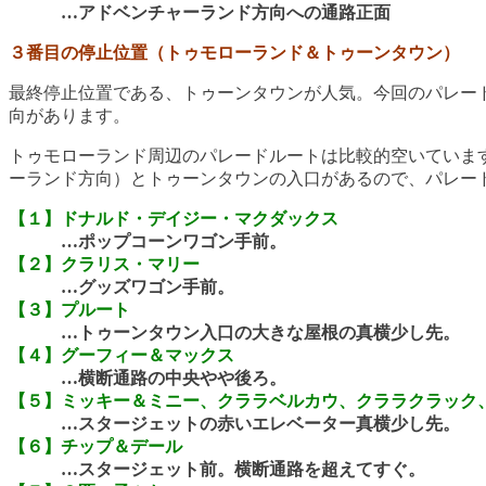
…アドベンチャーランド方向への通路正面
３番目の停止位置（トゥモローランド＆トゥーンタウン）
最終停止位置である、トゥーンタウンが人気。今回のパレー
向があります。
トゥモローランド周辺のパレードルートは比較的空いていま
ーランド方向）とトゥーンタウンの入口があるので、パレー
【１】ドナルド・デイジー・マクダックス
…ポップコーンワゴン手前。
【２】クラリス・マリー
…グッズワゴン手前。
【３】プルート
…トゥーンタウン入口の大きな屋根の真横少し先。
【４】グーフィー＆マックス
…横断通路の中央やや後ろ。
【５】ミッキー＆ミニー、クララベルカウ、クララクラック
…スタージェットの赤いエレベーター真横少し先。
【６】チップ＆デール
…スタージェット前。横断通路を超えてすぐ。