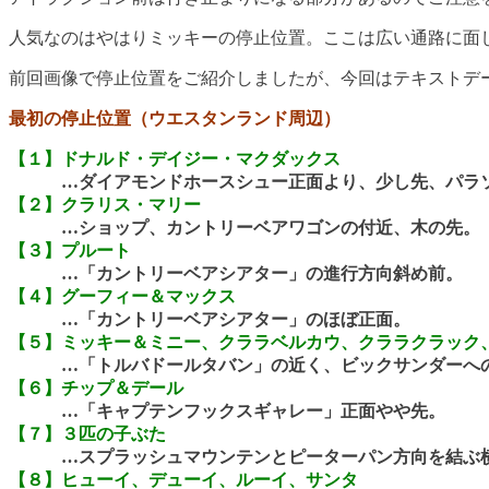
人気なのはやはりミッキーの停止位置。ここは広い通路に面
前回画像で停止位置をご紹介しましたが、今回はテキストデ
最初の停止位置（ウエスタンランド周辺）
【１】ドナルド・デイジー・マクダックス
…ダイアモンドホースシュー正面より、少し先、パラソ
【２】クラリス・マリー
…ショップ、カントリーベアワゴンの付近、木の先。
【３】プルート
…「カントリーベアシアター」の進行方向斜め前。
【４】グーフィー＆マックス
…「カントリーベアシアター」のほぼ正面。
【５】ミッキー＆ミニー、クララベルカウ、クララクラック
…「トルバドールタバン」の近く、ビックサンダーへの
【６】チップ＆デール
…「キャプテンフックスギャレー」正面やや先。
【７】３匹の子ぶた
…スプラッシュマウンテンとピーターパン方向を結ぶ横
【８】ヒューイ、デューイ、ルーイ、サンタ