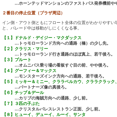
…ホーンテッドマンションのファストパス発券機前や
２番目の停止位置（プラザ周辺）
イン側・アウト側ともにフロート全体の位置がわかりやすい
と、パレード中は移動がしにくくなる事。
【１】ドナルド・デイジー・マクダックス
…トゥモローランド方向への通路（橋）の少し先。
【２】クラリス・マリー
…トゥモローランド行き通路のほぼ真上、若干後ろ。
【３】プルート
…オムニバス乗り場の看板すぐ目の前、やや後ろ。
【４】グーフィー＆マックス
…モンスターズインク方向への通路、若干後ろ。
【５】ミッキー＆ミニー、クララベルカウ、クララクラック
…パートナーズ像の真後ろ。
【６】チップ＆デール
…カリブの海賊方向への通路、少し前。
【７】３匹の子ぶた
…クリスタルパレスレストラン正面、少し前。
【８】ヒューイ、デューイ、ルーイ、サンタ