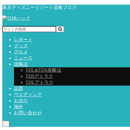
東京ディズニーリゾート攻略ブログ
レポート
グッズ
グルメ
ニュース
攻略法
TDL&TDS攻略法
TDSアトラク
TDLアトラク
話題
ウエディング
お泊り
海外
お問い合わせ
≡