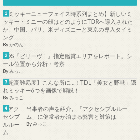
【ミッキーニューフェイス時系列まとめ】新しいミ
ッキー・ミニーの顔はどのようにTDRへ導入された
か。中国、パリ、米ディズニーと東京の導入タイミ
ング
By
かのん
TDS『ビリーヴ！』指定鑑賞エリアをレポート。シ
ール位置から分析・考察
By
みっこ
【超高難易度】こんな所に…！TDL「美女と野獣」隠
れミッキー6つを画像で解説！
By
みっこ
当事者の声を紹介。「アクセシブルルー
ム」に健常者が泊まる弊害と対策は
By
みっこ