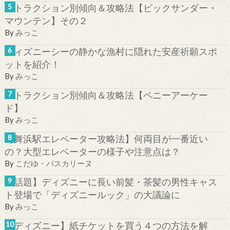
アトラクション別傾向＆攻略法【ビックサンダー・
マウンテン】その２
By
みっこ
ディズニーシーの静かな漁村に隠れた安産祈願スポ
ットを紹介！
By
みっこ
アトラクション別傾向＆攻略法【ペニーアーケー
ド】
By
みっこ
【舞浜駅エレベーター攻略法】何両目が一番近い
の？大型エレベーターの様子や注意点は？
By
こだゆ・パスカリーヌ
【話題】ディズニーに長い前髪・茶髪の男性キャス
ト登場で「ディズニールック」の大議論に
By
みっこ
【ディズニー】紙チケットを買う４つの方法を解