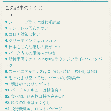
この記事のもくじ
1. ジーニープラスは迷わず課金
2. インフレ＆円安きつい
3. コロナ対策は甘い
4. グリーティングはガラガラ
5. 日本もこんな感じの夏がいい
6. パーク内での服装&持ち物
7. 所持率高すぎ！Loungefly/ラウンジフライのバックパ
ック
8. スーベニア&グッズは見つけた時に！後回しはNG
9. 思ったより空いてた。パークの混雑具合
10. 朝はゆったりなゲスト
11. バーチャルキューは秒勝負！
12. 食べ物、飲み物は持ち込みOK
13. 現金の出番は全くなし
14. 飛行機遅延、ロストバゲージ