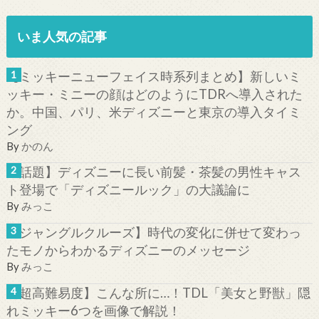
いま人気の記事
【ミッキーニューフェイス時系列まとめ】新しいミ
ッキー・ミニーの顔はどのようにTDRへ導入された
か。中国、パリ、米ディズニーと東京の導入タイミ
ング
By
かのん
【話題】ディズニーに長い前髪・茶髪の男性キャス
ト登場で「ディズニールック」の大議論に
By
みっこ
【ジャングルクルーズ】時代の変化に併せて変わっ
たモノからわかるディズニーのメッセージ
By
みっこ
【超高難易度】こんな所に…！TDL「美女と野獣」隠
れミッキー6つを画像で解説！