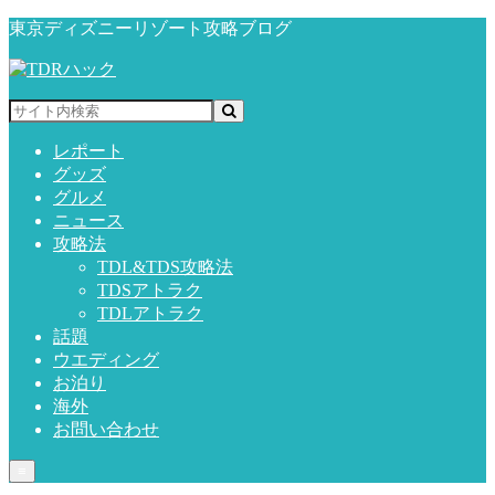
東京ディズニーリゾート攻略ブログ
レポート
グッズ
グルメ
ニュース
攻略法
TDL&TDS攻略法
TDSアトラク
TDLアトラク
話題
ウエディング
お泊り
海外
お問い合わせ
≡