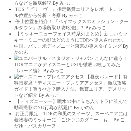
方などを徹底解説
By
みっこ
TDS『ビリーヴ！』指定鑑賞エリアをレポート。シー
ル位置から分析・考察
By
みっこ
停止位置を紹介！ 「ベイマックスのミッション・クー
ルダウン」の場所取り攻略法は？
By
みっこ
【ミッキーニューフェイス時系列まとめ】新しいミッ
キー・ミニーの顔はどのようにTDRへ導入されたか。
中国、パリ、米ディズニーと東京の導入タイミング
By
かのん
こんなに違う！
TDRマニアがディズニーとUSJを徹底比較してみた
《ハード編》
By
みっこ
【昼夜パレード】有
料指定席「ディズニー・プレミアアクセス」徹底攻略
ガイド！買うべき？購入方法、鑑賞エリア、デメリッ
トなど紹介
By
みっこ
【ディズニーシー】噴水の中に立ち入りトラに並んで
動画撮影のNG行為が話題に
By
かのん
お正月限定！TDRの和風のスイーツ、スーベニアには
着物姿のミッキーに「こひつじのダニー」も！
By
こ
だゆ・パスカリーヌ