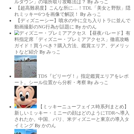
ルダウン」の場所取り攻略法は？
By
みっこ
【超高難易度】こんな所に…！TDL「美女と野獣」隠
れミッキー6つを画像で解説！
By
みっこ
【ディズニーシー】噴水の中に立ち入りトラに並んで
動画撮影のNG行為が話題に
By
かのん
【昼夜パレード】有
料指定席「ディズニー・プレミアアクセス」徹底攻略
ガイド！買うべき？購入方法、鑑賞エリア、デメリッ
トなど紹介
By
みっこ
TDS『ビリーヴ！』指定鑑賞エリアをレポ
ート。シール位置から分析・考察
By
みっこ
【ミッキーニューフェイス時系列まとめ】
新しいミッキー・ミニーの顔はどのようにTDRへ導入
されたか。中国、パリ、米ディズニーと東京の導入タ
イミング
By
かのん