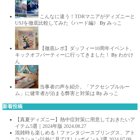
こんなに違う！TDRマニアがディズニーと
USJを徹底比較してみた《ハード編》
By
みっこ
【徹底レポ】ダッフィー10周年イベント、
キックオフパーティーに行ってきました！
By
わかけ
ん
当事者の声を紹介。「アクセシブルルー
ム」に健常者が泊まる弊害と対策は
By
みっこ
新着投稿
【真夏ディズニー】熱中症対策に用意しておきたいア
イテム5選｜2024年版
2024.08.27
混雑時も楽しめる！ファンタジースプリングス、アト
ラクション以外に見てほしいポイント3選
2024.07.09