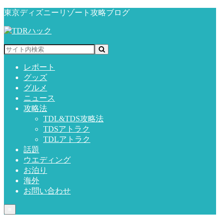
東京ディズニーリゾート攻略ブログ
レポート
グッズ
グルメ
ニュース
攻略法
TDL&TDS攻略法
TDSアトラク
TDLアトラク
話題
ウエディング
お泊り
海外
お問い合わせ
≡