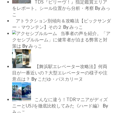
TDS『ビリーヴ！』指定鑑賞エリア
をレポート。シール位置から分析・考察
By
みっ
こ
アトラクション別傾向＆攻略法【ビックサンダ
ー・マウンテン】その２
By
みっこ
当事者の声を紹介。「ア
クセシブルルーム」に健常者が泊まる弊害と対
策は
By
みっこ
【舞浜駅エレベーター攻略法】何両
目が一番近いの？大型エレベーターの様子や注
意点は？
By
こだゆ・パスカリーヌ
こんなに違う！TDRマニアがディズ
ニーとUSJを徹底比較してみた《ハード編》
By
みっこ