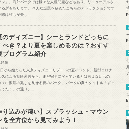
テン」。海外パークでは様々な人種問題などもあり、リニューアルさ
いる所もあります。 そんな話題を秘めたこちらのアトラクションです
実際は誰もが楽し…
B
夏のディズニー】シーとランドどっちに
B
くべき？より夏を楽しめるのは？おすす
夏プログラム紹介
.07.20
4日から始まった東京ディズニーリゾートの夏イベント。新型コロナ
ルスによる制限運営から、まだ完全に戻っているとは言えないもの
徐々に復活の兆しを見せる夏のパーク。 パークの夏のタイトル「ずっ
ってた！」の通り、…
B
作り込みが凄い】スプラッシュ・マウン
ンを全方位から見てみよう！
.08.26