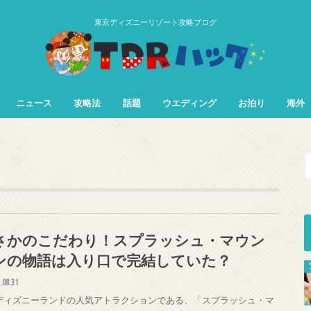
東京ディズニーリゾート攻略ブログ
ニュース
攻略法
話題
ウエディング
お泊り
海外
TDL&TDS攻略法
TDSアトラク
TDLアトラク
さかのこだわり！スプラッシュ・マウン
ンの物語は入り口で完結していた？
.08.31
ディズニーランドの人気アトラクションである、「スプラッシュ・マ