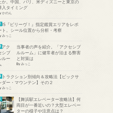
たか。中国、パリ、米ディズニーと東京の
導入タイミング
y
かのん
TDS『ビリーヴ！』指定鑑賞エリアをレポ
ート。シール位置から分析・考察
y
みっこ
当事者の声を紹介。「アクセシブ
ルルーム」に健常者が泊まる弊害
と対策は
By
みっこ
アトラクション別傾向＆攻略法【ビックサ
ンダー・マウンテン】その２
y
みっこ
【舞浜駅エレベーター攻略法】何
両目が一番近いの？大型エレベー
ターの様子や注意点は？