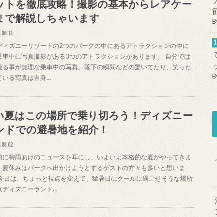
ットを徹底攻略！撮影の基本からレアケー
まで解説しちゃいます
B
.06.13
ディズニーリゾートの2つのパークの中にあるアトラクションの中に
乗車中に写真撮影がある3つのアトラクションがあります。 自分では
撮る事が無理な乗車中の写真。落下の瞬間などの驚いてたり、笑った
B
ている写真は自身…
い夏はこの場所で乗り切ろう！ディズニー
ンドでの避暑地を紹介！
.08.02
的に梅雨あけのニュースを耳にし、いよいよ本格的な夏がやってきま
。夏休みはパークへ出かけようとするゲストの方々も多いと思いま
 今日は、ちょっと視点を変えて、猛暑日にクールに過ごせそうな場所
京ディズニーランド…