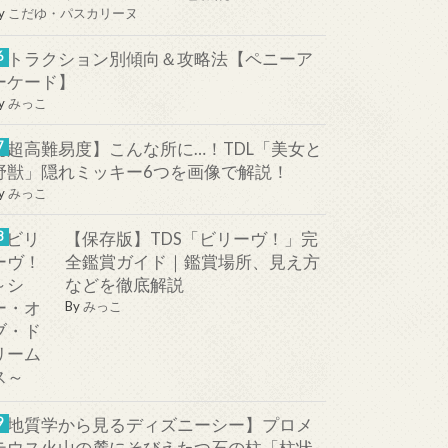
y
こだゆ・パスカリーヌ
アトラクション別傾向＆攻略法【ペニーア
ーケード】
y
みっこ
【超高難易度】こんな所に…！TDL「美女と
野獣」隠れミッキー6つを画像で解説！
y
みっこ
【保存版】TDS「ビリーヴ！」完
全鑑賞ガイド｜鑑賞場所、見え方
などを徹底解説
By
みっこ
【地質学から見るディズニーシー】プロメ