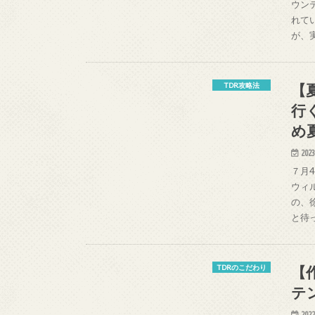
ウン
れて
が、
【
TDR攻略法
行
め
2023
７月
ウィ
の、
と待
【
TDRのこだわり
テ
2022