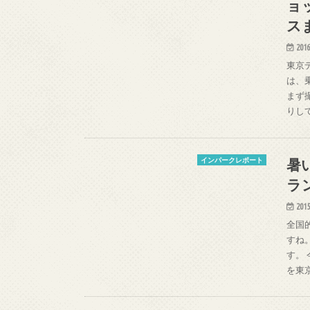
ョ
ス
2016
東京
は、
まず
りし
暑
インパークレポート
ラ
2015
全国
すね
す。
を東