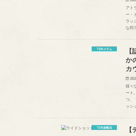
アトラ
ー・
ラッ
な同
【
TDRコラム
か
カ
2022
様々
ート
つ、
ッシ
【
TDR攻略法