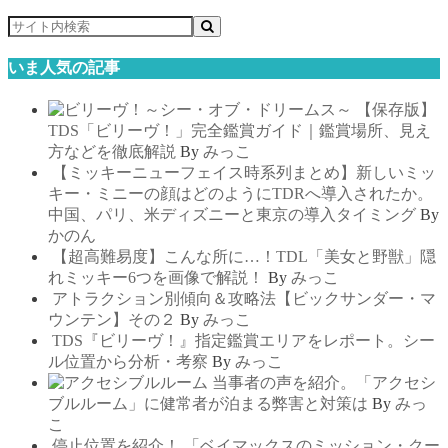
いま人気の記事
【保存版】
TDS「ビリーヴ！」完全鑑賞ガイド｜鑑賞場所、見え
方などを徹底解説
By
みっこ
【ミッキーニューフェイス時系列まとめ】新しいミッ
キー・ミニーの顔はどのようにTDRへ導入されたか。
中国、パリ、米ディズニーと東京の導入タイミング
By
かのん
【超高難易度】こんな所に…！TDL「美女と野獣」隠
れミッキー6つを画像で解説！
By
みっこ
アトラクション別傾向＆攻略法【ビックサンダー・マ
ウンテン】その２
By
みっこ
TDS『ビリーヴ！』指定鑑賞エリアをレポート。シー
ル位置から分析・考察
By
みっこ
当事者の声を紹介。「アクセシ
ブルルーム」に健常者が泊まる弊害と対策は
By
みっ
こ
停止位置を紹介！ 「ベイマックスのミッション・クー