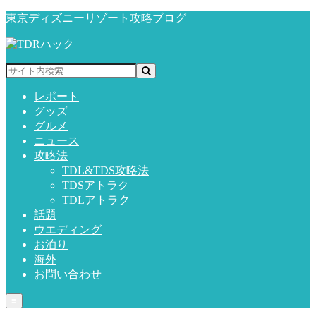
東京ディズニーリゾート攻略ブログ
レポート
グッズ
グルメ
ニュース
攻略法
TDL&TDS攻略法
TDSアトラク
TDLアトラク
話題
ウエディング
お泊り
海外
お問い合わせ
≡