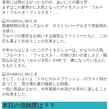
昼前には雨が上がったものの、あいにくの曇り空。
まずはこの夏密かに人気となったアトモスショー「フルー
タ！フルータ！フィエスタ！」。
開催時間が決まっておらず、ロストリバーデルタで突如現れ
る彼ら。
フルーツの豊作をお祝いする陽気なファミリーたちに、この
日も運よく出会うことが出来ました。
今年からはじまったこのアトモスショーは、かなりの人気。
「フルータ！」「フィエスタ！」の掛け合いの楽しさと、陽
気なお父さん（セルジオ氏）のMCで、虜になっている人た
ちもたくさん。
そして、いよいよ「トロピカルスプラッシュ」のラスト回が
近づくと、雲が薄れ夏の陽射しが回復。
一気に気温が上がり、今年最後の水浴びを存分に楽しむこと
が出来ました。
本日の混雑度は？？