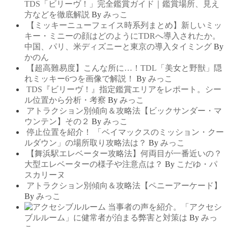
TDS「ビリーヴ！」完全鑑賞ガイド｜鑑賞場所、見え
方などを徹底解説
By
みっこ
【ミッキーニューフェイス時系列まとめ】新しいミッ
キー・ミニーの顔はどのようにTDRへ導入されたか。
中国、パリ、米ディズニーと東京の導入タイミング
By
かのん
【超高難易度】こんな所に…！TDL「美女と野獣」隠
れミッキー6つを画像で解説！
By
みっこ
TDS『ビリーヴ！』指定鑑賞エリアをレポート。シー
ル位置から分析・考察
By
みっこ
アトラクション別傾向＆攻略法【ビックサンダー・マ
ウンテン】その２
By
みっこ
停止位置を紹介！ 「ベイマックスのミッション・クー
ルダウン」の場所取り攻略法は？
By
みっこ
【舞浜駅エレベーター攻略法】何両目が一番近いの？
大型エレベーターの様子や注意点は？
By
こだゆ・パ
スカリーヌ
アトラクション別傾向＆攻略法【ペニーアーケード】
By
みっこ
当事者の声を紹介。「アクセシ
ブルルーム」に健常者が泊まる弊害と対策は
By
みっ