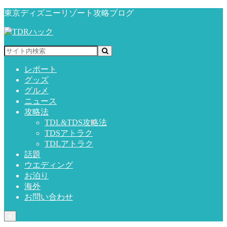
東京ディズニーリゾート攻略ブログ
レポート
グッズ
グルメ
ニュース
攻略法
TDL&TDS攻略法
TDSアトラク
TDLアトラク
話題
ウエディング
お泊り
海外
お問い合わせ
≡