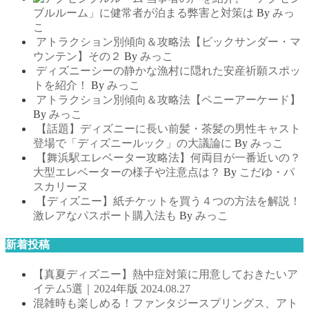
ブルルーム」に健常者が泊まる弊害と対策は
By
みっ
こ
アトラクション別傾向＆攻略法【ビックサンダー・マ
ウンテン】その２
By
みっこ
ディズニーシーの静かな漁村に隠れた安産祈願スポッ
トを紹介！
By
みっこ
アトラクション別傾向＆攻略法【ペニーアーケード】
By
みっこ
【話題】ディズニーに長い前髪・茶髪の男性キャスト
登場で「ディズニールック」の大議論に
By
みっこ
【舞浜駅エレベーター攻略法】何両目が一番近いの？
大型エレベーターの様子や注意点は？
By
こだゆ・パ
スカリーヌ
【ディズニー】紙チケットを買う４つの方法を解説！
激レアなパスポート購入法も
By
みっこ
新着投稿
【真夏ディズニー】熱中症対策に用意しておきたいア
イテム5選｜2024年版
2024.08.27
混雑時も楽しめる！ファンタジースプリングス、アト