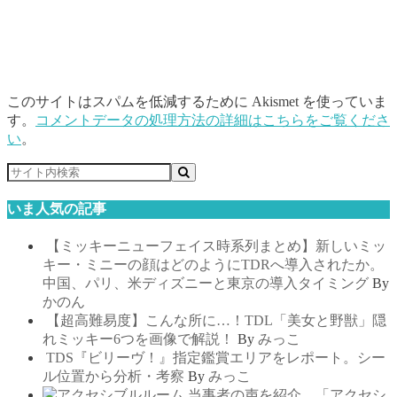
このサイトはスパムを低減するために Akismet を使っていま
す。
コメントデータの処理方法の詳細はこちらをご覧くださ
い
。
いま人気の記事
【ミッキーニューフェイス時系列まとめ】新しいミッ
キー・ミニーの顔はどのようにTDRへ導入されたか。
中国、パリ、米ディズニーと東京の導入タイミング
By
かのん
【超高難易度】こんな所に…！TDL「美女と野獣」隠
れミッキー6つを画像で解説！
By
みっこ
TDS『ビリーヴ！』指定鑑賞エリアをレポート。シー
ル位置から分析・考察
By
みっこ
当事者の声を紹介。「アクセシ