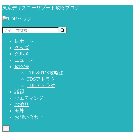
東京ディズニーリゾート攻略ブログ
レポート
グッズ
グルメ
ニュース
攻略法
TDL&TDS攻略法
TDSアトラク
TDLアトラク
話題
ウエディング
お泊り
海外
お問い合わせ
≡