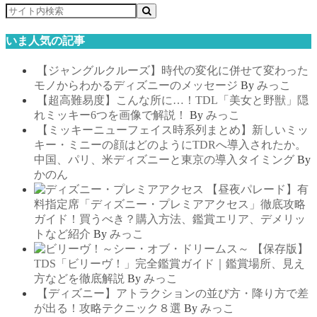
いま人気の記事
【ジャングルクルーズ】時代の変化に併せて変わった
モノからわかるディズニーのメッセージ
By
みっこ
【超高難易度】こんな所に…！TDL「美女と野獣」隠
れミッキー6つを画像で解説！
By
みっこ
【ミッキーニューフェイス時系列まとめ】新しいミッ
キー・ミニーの顔はどのようにTDRへ導入されたか。
中国、パリ、米ディズニーと東京の導入タイミング
By
かのん
【昼夜パレード】有
料指定席「ディズニー・プレミアアクセス」徹底攻略
ガイド！買うべき？購入方法、鑑賞エリア、デメリッ
トなど紹介
By
みっこ
【保存版】
TDS「ビリーヴ！」完全鑑賞ガイド｜鑑賞場所、見え
方などを徹底解説
By
みっこ
【ディズニー】アトラクションの並び方・降り方で差
が出る！攻略テクニック８選
By
みっこ