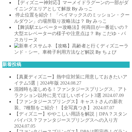
【ディズニー神対応】マーメイドラグーンの一部がダ
イニングエリアとして解放
By
みっこ
停止位置を紹介！ 「ベイマックスのミッション・クー
ルダウン」の場所取り攻略法は？
By
みっこ
【舞浜駅エレベーター攻略法】何両目が一番近いの？
大型エレベーターの様子や注意点は？
By
こだゆ・パ
スカリーヌ
【攻略】高齢者と行くディズニーラ
ンド・シー。車椅子利用方法など解説
By
ちょぴ
新着投稿
【真夏ディズニー】熱中症対策に用意しておきたいア
イテム5選｜2024年版
2024.08.27
混雑時も楽しめる！ファンタジースプリングス、アト
ラクション以外に見てほしいポイント3選
2024.07.09
【ファンタジースプリングス】キャストさんの新衣
装、7種類をご紹介！【全写真つき】
2024.07.07
【ディズニー】ややこしい用語を解説｜DPA？スタン
バイパス？ファンタジースプリングスへの入り方
2024.07.05
【ファンタジースプリングス】DPAは即完売！グラン