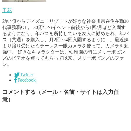
千花
幼い頃からディズニーリゾートが好きな神奈川県在住在勤30
代事務職OL。 30周年のイベント前後から1回/月ほど入園す
るようになり、年パスを所持している友人に勧められ、年パ
ス（共通）を購入し、月2回～4回入園するように…。最近妹
より譲り受けたミラーレス一眼カメラを使って、カメラを勉
強中。 好きなキャラクターは、幼稚園の時にメリーポピン
ズのビデオを買ってもらって以来、メリーポピンズのファ
ン。
Twitter
Facebook
コメントする（メール・名前・サイトは入力任
意）