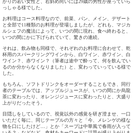
かりの若い女性と、右斜め向いには29歳の男性が座っていら
っしゃる様でした。
お料理はコース料理なので、前菜、パン、メイン、デザート
と全部で11種類のお料理が登場しましたが、どれも、マジカ
ルシェフの魔法によって、いつの間に現れ、食べ終わると、
いつの間にかに下げられていて、驚きの連続。
それは、飲み物も同様で、それぞれのお料理に合わせて、乾
杯用のスパークリングワインから、白ワイン、赤ワイン、白
ワイン？、赤ワイン？（筆者は途中で酔って、何を飲んでい
るのか分からなくなりました）と、変わっていっている様で
した。
もちろん、ソフトドリンクをオーダーすることもでき、同行
者のテーブルでは、アップルジュースが、いつの間にか烏龍
茶に変わったり、オレンジジュースに変わったりと、大盛り
上がりだったそう。
目隠しをしているので、視覚以外の感覚を研ぎ澄ませ、一口
いただく毎に、同じテーブルの方々と「今、メレンゲの様な
物を口にしたけど…」とか「スープは中華風で春雨が入って
いる？」などなど、食材をキーワードに話題が盛り上がりま