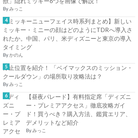
獣」隠れミッキー6つを画像で解説！
By
みっこ
【ミッキーニューフェイス時系列まとめ】新しい
ミッキー・ミニーの顔はどのようにTDRへ導入さ
れたか。中国、パリ、米ディズニーと東京の導入
タイミング
By
かのん
停止位置を紹介！ 「ベイマックスのミッション・
クールダウン」の場所取り攻略法は？
By
みっこ
【昼夜パレード】有料指定席「ディズニ
ー・プレミアアクセス」徹底攻略ガイ
ド！買うべき？購入方法、鑑賞エリア、
デメリットなど紹介
By
みっこ