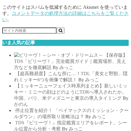
このサイトはスパムを低減するために Akismet を使っていま
す。
コメントデータの処理方法の詳細はこちらをご覧くださ
い
。
いま人気の記事
【保存版】
TDS「ビリーヴ！」完全鑑賞ガイド｜鑑賞場所、見え
方などを徹底解説
By
みっこ
【超高難易度】こんな所に…！TDL「美女と野獣」隠
れミッキー6つを画像で解説！
By
みっこ
【ミッキーニューフェイス時系列まとめ】新しいミッ
キー・ミニーの顔はどのようにTDRへ導入されたか。
中国、パリ、米ディズニーと東京の導入タイミング
By
かのん
停止位置を紹介！ 「ベイマックスのミッション・クー
ルダウン」の場所取り攻略法は？
By
みっこ
TDS『ビリーヴ！』指定鑑賞エリアをレポート。シー
ル位置から分析・考察
By
みっこ