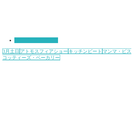
インパークレポート
3月土日
アトモスフィアショー
キッチンビート
マンマ・ビス
コッティーズ・ベーカリー