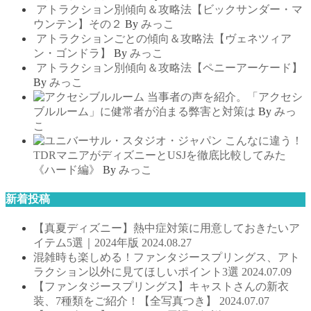
アトラクション別傾向＆攻略法【ビックサンダー・マ
ウンテン】その２
By
みっこ
アトラクションごとの傾向＆攻略法【ヴェネツィア
ン・ゴンドラ】
By
みっこ
アトラクション別傾向＆攻略法【ペニーアーケード】
By
みっこ
当事者の声を紹介。「アクセシ
ブルルーム」に健常者が泊まる弊害と対策は
By
みっ
こ
こんなに違う！
TDRマニアがディズニーとUSJを徹底比較してみた
《ハード編》
By
みっこ
新着投稿
【真夏ディズニー】熱中症対策に用意しておきたいア
イテム5選｜2024年版
2024.08.27
混雑時も楽しめる！ファンタジースプリングス、アト
ラクション以外に見てほしいポイント3選
2024.07.09
【ファンタジースプリングス】キャストさんの新衣
装、7種類をご紹介！【全写真つき】
2024.07.07