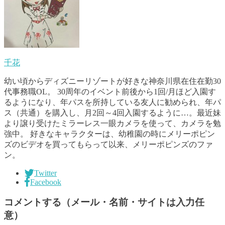
千花
幼い頃からディズニーリゾートが好きな神奈川県在住在勤30
代事務職OL。 30周年のイベント前後から1回/月ほど入園す
るようになり、年パスを所持している友人に勧められ、年パ
ス（共通）を購入し、月2回～4回入園するように…。最近妹
より譲り受けたミラーレス一眼カメラを使って、カメラを勉
強中。 好きなキャラクターは、幼稚園の時にメリーポピン
ズのビデオを買ってもらって以来、メリーポピンズのファ
ン。
Twitter
Facebook
コメントする（メール・名前・サイトは入力任
意）