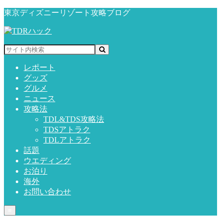
東京ディズニーリゾート攻略ブログ
レポート
グッズ
グルメ
ニュース
攻略法
TDL&TDS攻略法
TDSアトラク
TDLアトラク
話題
ウエディング
お泊り
海外
お問い合わせ
≡