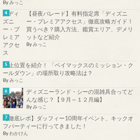
By
みっこ
【昼夜パレード】有料指定席「ディズニ
ー・プレミアアクセス」徹底攻略ガイド！
買うべき？購入方法、鑑賞エリア、デメリ
ットなど紹介
By
みっこ
停止位置を紹介！ 「ベイマックスのミッション・ク
ールダウン」の場所取り攻略法は？
By
みっこ
ディズニーランド・シーの混雑具合ってど
んな感じ？【９月～１２月編】
By
みっこ
【徹底レポ】ダッフィー10周年イベント、キックオ
フパーティーに行ってきました！
By
わかけん