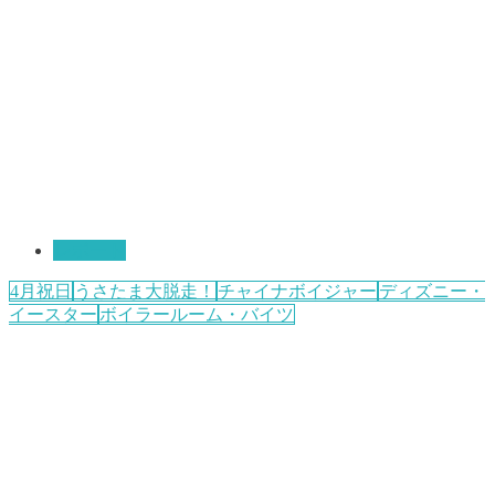
レポート
4月祝日
うさたま大脱走！
チャイナボイジャー
ディズニー・
イースター
ボイラールーム・バイツ