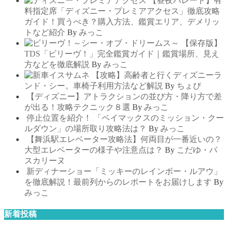
【昼夜パレード】有
料指定席「ディズニー・プレミアアクセス」徹底攻略
ガイド！買うべき？購入方法、鑑賞エリア、デメリッ
トなど紹介
By
みっこ
【保存版】
TDS「ビリーヴ！」完全鑑賞ガイド｜鑑賞場所、見え
方などを徹底解説
By
みっこ
【攻略】高齢者と行くディズニーラ
ンド・シー。車椅子利用方法など解説
By
ちょぴ
【ディズニー】アトラクションの並び方・降り方で差
が出る！攻略テクニック８選
By
みっこ
停止位置を紹介！ 「ベイマックスのミッション・クー
ルダウン」の場所取り攻略法は？
By
みっこ
【舞浜駅エレベーター攻略法】何両目が一番近いの？
大型エレベーターの様子や注意点は？
By
こだゆ・パ
スカリーヌ
新ディナーショー「ミッキーのレインボー・ルアウ」
を徹底解説！最前列からのレポートをお届けします
By
みっこ
新着投稿