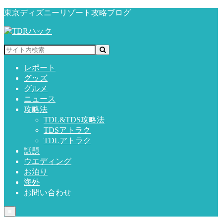
東京ディズニーリゾート攻略ブログ
レポート
グッズ
グルメ
ニュース
攻略法
TDL&TDS攻略法
TDSアトラク
TDLアトラク
話題
ウエディング
お泊り
海外
お問い合わせ
≡