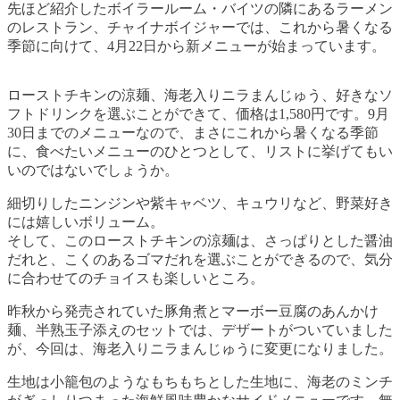
先ほど紹介したボイラールーム・バイツの隣にあるラーメン
のレストラン、チャイナボイジャーでは、これから暑くなる
季節に向けて、4月22日から新メニューが始まっています。
ローストチキンの涼麺、海老入りニラまんじゅう、好きなソ
フトドリンクを選ぶことができて、価格は1,580円です。9月
30日までのメニューなので、まさにこれから暑くなる季節
に、食べたいメニューのひとつとして、リストに挙げてもい
いのではないでしょうか。
細切りしたニンジンや紫キャベツ、キュウリなど、野菜好き
には嬉しいボリューム。
そして、このローストチキンの涼麺は、さっぱりとした醤油
だれと、こくのあるゴマだれを選ぶことができるので、気分
に合わせてのチョイスも楽しいところ。
昨秋から発売されていた豚角煮とマーボー豆腐のあんかけ
麺、半熟玉子添えのセットでは、デザートがついていました
が、今回は、海老入りニラまんじゅうに変更になりました。
生地は小籠包のようなもちもちとした生地に、海老のミンチ