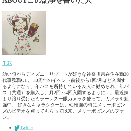
ABOUT
この記事を書いた人
千花
幼い頃からディズニーリゾートが好きな神奈川県在住在勤30
代事務職OL。 30周年のイベント前後から1回/月ほど入園す
るようになり、年パスを所持している友人に勧められ、年パ
ス（共通）を購入し、月2回～4回入園するように…。最近妹
より譲り受けたミラーレス一眼カメラを使って、カメラを勉
強中。 好きなキャラクターは、幼稚園の時にメリーポピン
ズのビデオを買ってもらって以来、メリーポピンズのファ
ン。
Twitter