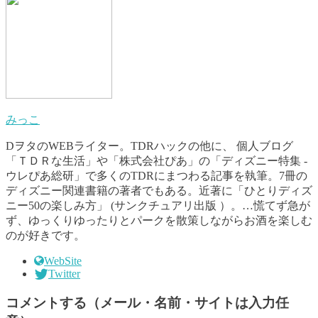
みっこ
DヲタのWEBライター。TDRハックの他に、 個人ブログ
「ＴＤＲな生活」や「株式会社ぴあ」の「ディズニー特集 -
ウレぴあ総研」で多くのTDRにまつわる記事を執筆。7冊の
ディズニー関連書籍の著者でもある。近著に「ひとりディズ
ニー50の楽しみ方」 (サンクチュアリ出版 ）。…慌てず急が
ず、ゆっくりゆったりとパークを散策しながらお酒を楽しむ
のが好きです。
WebSite
Twitter
コメントする（メール・名前・サイトは入力任