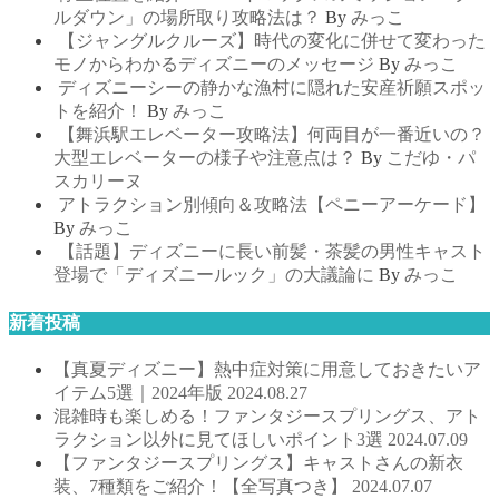
ルダウン」の場所取り攻略法は？
By
みっこ
【ジャングルクルーズ】時代の変化に併せて変わった
モノからわかるディズニーのメッセージ
By
みっこ
ディズニーシーの静かな漁村に隠れた安産祈願スポッ
トを紹介！
By
みっこ
【舞浜駅エレベーター攻略法】何両目が一番近いの？
大型エレベーターの様子や注意点は？
By
こだゆ・パ
スカリーヌ
アトラクション別傾向＆攻略法【ペニーアーケード】
By
みっこ
【話題】ディズニーに長い前髪・茶髪の男性キャスト
登場で「ディズニールック」の大議論に
By
みっこ
新着投稿
【真夏ディズニー】熱中症対策に用意しておきたいア
イテム5選｜2024年版
2024.08.27
混雑時も楽しめる！ファンタジースプリングス、アト
ラクション以外に見てほしいポイント3選
2024.07.09
【ファンタジースプリングス】キャストさんの新衣
装、7種類をご紹介！【全写真つき】
2024.07.07