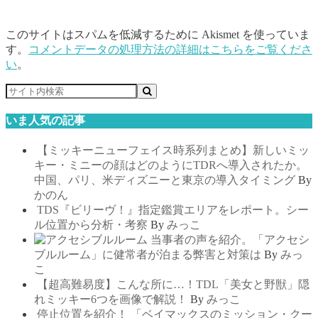
このサイトはスパムを低減するために Akismet を使っていま
す。
コメントデータの処理方法の詳細はこちらをご覧くださ
い
。
いま人気の記事
【ミッキーニューフェイス時系列まとめ】新しいミッ
キー・ミニーの顔はどのようにTDRへ導入されたか。
中国、パリ、米ディズニーと東京の導入タイミング
By
かのん
TDS『ビリーヴ！』指定鑑賞エリアをレポート。シー
ル位置から分析・考察
By
みっこ
当事者の声を紹介。「アクセシ
ブルルーム」に健常者が泊まる弊害と対策は
By
みっ
こ
【超高難易度】こんな所に…！TDL「美女と野獣」隠
れミッキー6つを画像で解説！
By
みっこ
停止位置を紹介！ 「ベイマックスのミッション・クー