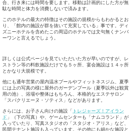
合、行き来には時間を要します。移動は計画的にした方が無
駄な時間と体力を消費しないで済みます。
このホテルの最大の特徴はその施設の規模からもわかるとお
り、「館内の施設が群を抜いて充実している」事です。ディ
ズニーホテルを含めたこの周辺のホテルでは文句無くナンバ
ーワンと言えるでしょう。
詳しくは公式ページを見ていただいた方が早いのですが、レ
ストラン等の料飲施設だけでも５ヶ所、宴会施設は１４ヶ所
とかなり大規模です。
他にも通年営業の屋内温水プールやフィットネスジム、夏季
には上の写真の様に屋外のガーデンプール（夏季以外は観賞
用の池）、浴場や整体はもちろん、本格的なエステサロン
「スパクリエーヌ・ソティス」などがあります。
さらには、お子さん向けの施設「
トレジャーズ！アイラン
ド
」（下の写真）や、ゲームセンターも「ナムコランド」が
入っていたり、写真スタジオの「スタジオ・アリス」など、
民間テナント施設も入っています。その他にも細かな施設と