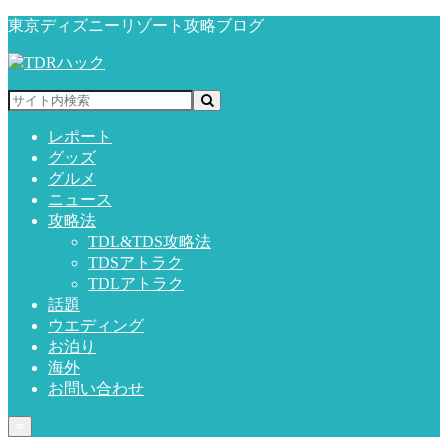
東京ディズニーリゾート攻略ブログ
レポート
グッズ
グルメ
ニュース
攻略法
TDL&TDS攻略法
TDSアトラク
TDLアトラク
話題
ウエディング
お泊り
海外
お問い合わせ
≡