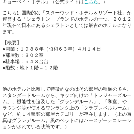
キョーベイ・ホテル」（公式サイトは
こちら
。）
こちらは国際的な「スターウッド・ホテル＆リゾート社」が
運営する「シェラトン」ブランドのホテルの一つ。２０１２
年現在で日本にあるシェラトンとしては最古のホテルになり
ます。
【概要】
●開業：１９８８年（昭和６３年）４月１４日
●部屋数：８０２室
●駐車場：５４３台台
●階数：地下１階 – １２階
他のホテルと比較して特徴的なのはその部屋の種類の多さ。
スタンダードルームから、キッズ向けの「トレジャーズルー
ム」、機能性を追及した「グランデルーム」、「和室」や、
ラウンジ等が使えるワンランク上の「クラブレベルルーム」
など、約１４種類の部屋カテゴリーが存在します。（上の写
真はグランデルーム。奥のベッドにはバースデーデコレーシ
ョンがされている状態です。）