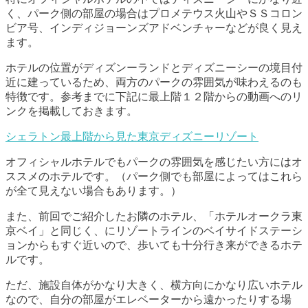
く、パーク側の部屋の場合はプロメテウス火山やＳＳコロン
ビア号、インディジョーンズアドベンチャーなどが良く見え
ます。
ホテルの位置がディズンーランドとディズニーシーの境目付
近に建っているため、両方のパークの雰囲気が味わえるのも
特徴です。参考までに下記に最上階１２階からの動画へのリ
ンクを掲載しておきます。
シェラトン最上階から見た東京ディズニーリゾート
オフィシャルホテルでもパークの雰囲気を感じたい方にはオ
ススメのホテルです。（パーク側でも部屋によってはこれら
が全て見えない場合もあります。）
また、前回でご紹介したお隣のホテル、「ホテルオークラ東
京ベイ」と同じく、にリゾートラインのベイサイドステーシ
ョンからもすぐ近いので、歩いても十分行き来ができるホテ
ルです。
ただ、施設自体がかなり大きく、横方向にかなり広いホテル
なので、自分の部屋がエレベーターから遠かったりする場