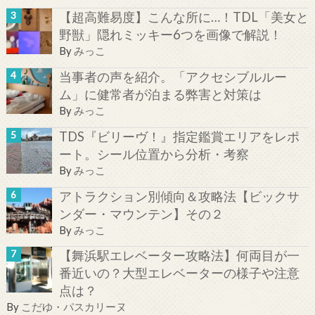
【超高難易度】こんな所に…！TDL「美女と
野獣」隠れミッキー6つを画像で解説！
By
みっこ
当事者の声を紹介。「アクセシブルルー
ム」に健常者が泊まる弊害と対策は
By
みっこ
TDS『ビリーヴ！』指定鑑賞エリアをレポ
ート。シール位置から分析・考察
By
みっこ
アトラクション別傾向＆攻略法【ビックサ
ンダー・マウンテン】その２
By
みっこ
【舞浜駅エレベーター攻略法】何両目が一
番近いの？大型エレベーターの様子や注意
点は？
By
こだゆ・パスカリーヌ